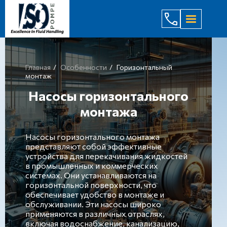
(044) 232
Главная
Особенности
Горизонтальный
монтаж
Насосы горизонтального
монтажа
Насосы горизонтального монтажа
представляют собой эффективные
устройства для перекачивания жидкостей
в промышленных и коммерческих
системах. Они устанавливаются на
горизонтальной поверхности, что
обеспечивает удобство в монтаже и
обслуживании. Эти насосы широко
применяются в различных отраслях,
включая водоснабжение, канализацию,