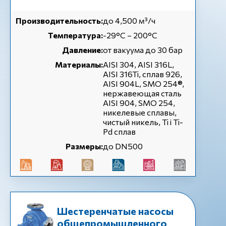
Производительность:
до 4,500 м³/ч
Температура:
-29°C – 200°C
Давление:
от вакуума до 30 бар
Материалы:
AISI 304, AISI 316L,
AISI 316Ti, сплав 926,
AISI 904L, SMO 254®,
нержавеющая сталь
AISI 904, SMO 254,
никелевые сплавы,
чистый никель, Ti і Ti-
Pd сплав
Размеры:
до DN500
Шестеренчатые насосы
общепромышленного