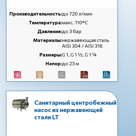
Производительность:
до 720 л/мин
Температура:
макс. 110°C
Давление:
до 3 бар
Материалы:
нержавеющая сталь
AISI 304 / AISI 316
Размеры:
G 1, G 1 ½, G 1 ¼
Напор:
до 23 м
Санитарный центробежный
насос из нержавеющей
стали LT