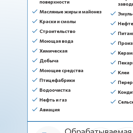
поверхности
завод
Масляные жиры и майонез
Эмуль
Краски и смолы
Нефте
Строительство
Питан
Моющая вода
Произ
Химическая
Керам
Добыча
Пекар
Моющие средства
Клеи
Птицефабрики
Перер
Водоочистка
Конди
Нефть и газ
Сельс
Авиация
Обрабатываемая