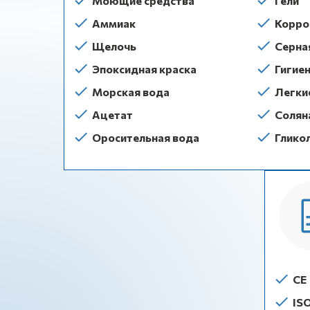
Моющие средства
Гели
Аммиак
Корро
Щелочь
Серна
Эпоксидная краска
Гигие
Морская вода
Легки
Ацетат
Солян
Оросительная вода
Глико
CE
IS