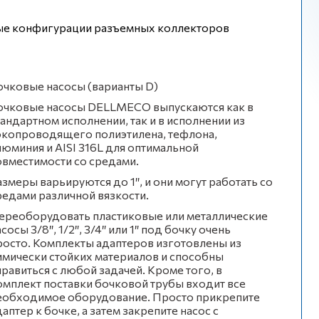
упные конфигурации разъемных коллекторов
очковые насосы (варианты D)
очковые насосы DELLMECO выпускаются как в
тандартном исполнении, так и в исполнении из
окопроводящего полиэтилена, тефлона,
люминия и AISI 316L для оптимальной
овместимости со средами.
азмеры варьируются до 1″, и они могут работать со
редами различной вязкости.
ереоборудовать пластиковые или металлические
сосы 3/8″, 1/2″, 3/4″ или 1″ под бочку очень
росто. Комплекты адаптеров изготовлены из
имически стойких материалов и способны
правиться с любой задачей. Кроме того, в
омплект поставки бочковой трубы входит все
еобходимое оборудование. Просто прикрепите
даптер к бочке, а затем закрепите насос с