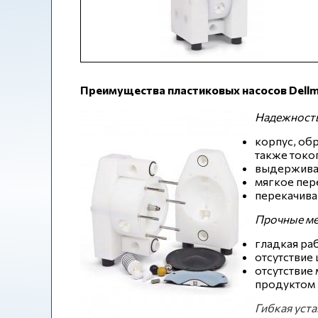
Преимущества пластиковых насосов Dell
Надежность
корпус, об
также токо
выдерживае
мягкое пер
перекачива
Прочные м
гладкая ра
отсутствие
отсутствие
продуктом
Гибкая уст