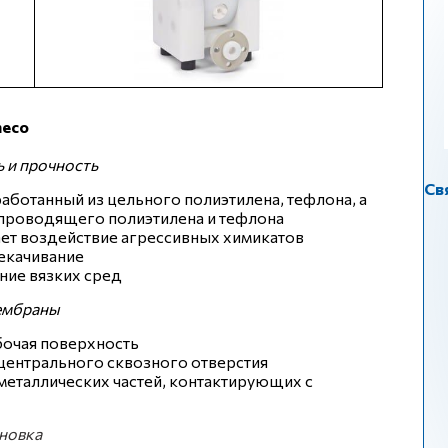
meco
 и прочность
Св
работанный из цельного полиэтилена, тефлона, а
проводящего полиэтилена и тефлона
т воздействие агрессивных химикатов
екачивание
ние вязких сред
ембраны
бочая поверхность
 центрального сквозного отверстия
 металлических частей, контактирующих с
ановка