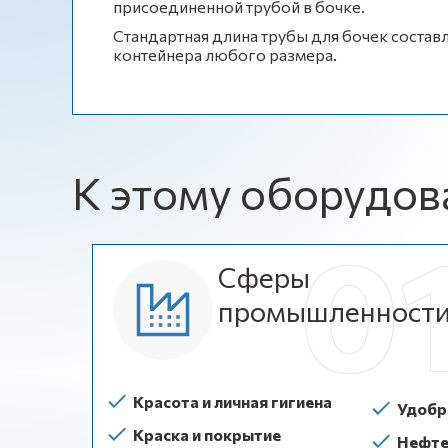
присоединенной трубой в бочке.
Стандартная длина трубы для бочек составля
контейнера любого размера.
К этому оборудов
Сферы
промышленност
Красота и личная гигиена
Удобр
Краска и покрытие
Нефте