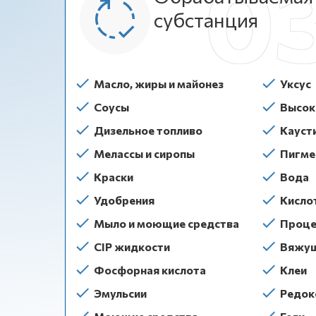
субстанция
Масло, жиры и майонез
Уксус
Соусы
Высок
Дизельное топливо
Кауст
Мелассы и сиропы
Пигме
Краски
Вода
Удобрения
Кисло
Мыло и моющие средства
Проце
CIP жидкости
Вяжущ
Фосфорная кислота
Клеи
Эмульсии
Редок