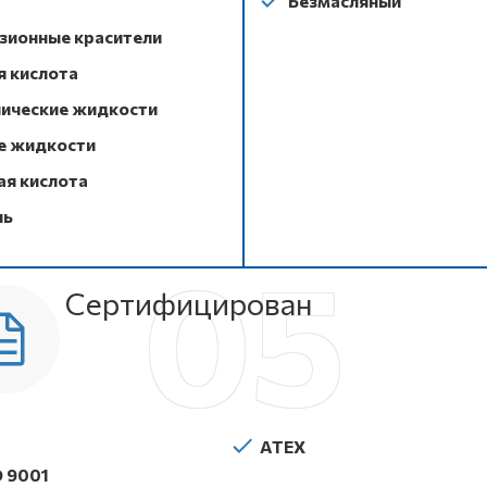
Безмасляный
зионные красители
я кислота
нические жидкости
е жидкости
ая кислота
ль
Сертифицирован
ATEX
O 9001