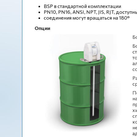
BSP в стандартной комплектации
PN10, PN16, ANSI, NPT, JIS, RJT, дост
соединения могут вращаться на 180°
Опции
Б
Б
с
т
а
с
Р
с
П
на
п
х
с
к
н
а