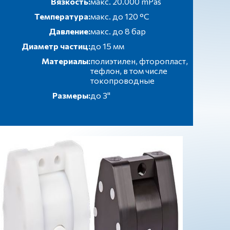
Вязкость:
макс. 20.000 mPas
Температура:
макс. до 120 °С
Давление:
макс. до 8 бар
Диаметр частиц:
до 15 мм
Материалы:
полиэтилен, фторопласт,
тефлон, в том числе
токопроводные
Размеры:
до 3''