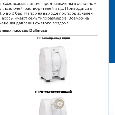
е, самовсасывающие, предназначены в основном
т, щелочей, растворителей и т.д. Приводятся в
1,5 до 8 бар. Напор на выходе пропорционален
Насосы имеют семь типоразмеров. Возможна
менения давления сжатого воздуха.
нных насосов Dellmeco
PE токопроводящий
PTFE токопроводящий