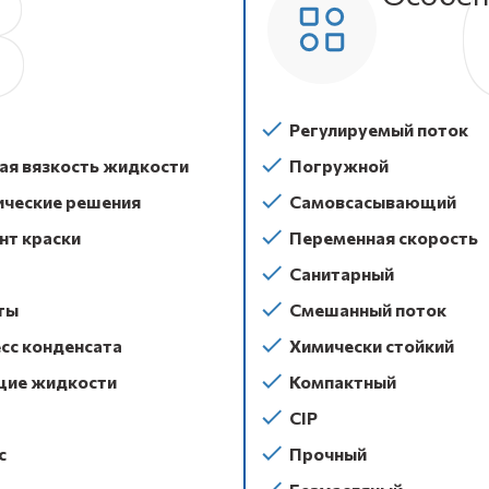
Регулируемый поток
ая вязкость жидкости
Погружной
ические решения
Самовсасывающий
нт краски
Переменная скорость
Санитарный
ты
Смешанный поток
сс конденсата
Химически стойкий
ие жидкости
Компактный
CIP
с
Прочный