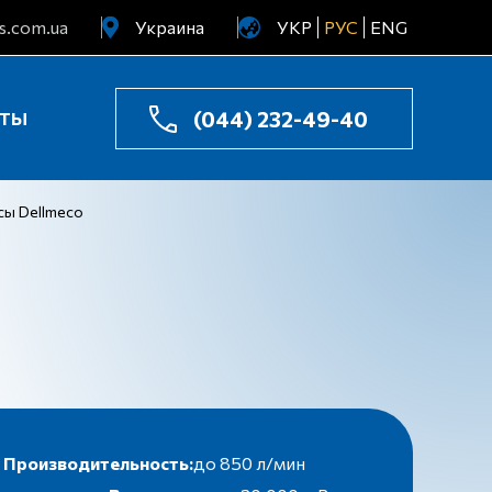
s.com.ua
Украина
УКР
РУС
ENG
Узбекистан
Казахстан
(044) 232-49-40
КТЫ
сы Dellmeco
Производительность:
до 850 л/мин