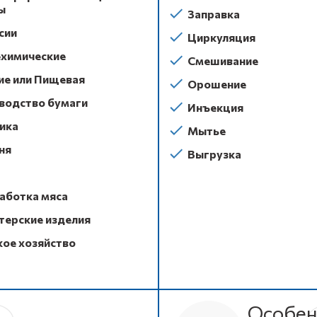
ы
Заправка
сии
Циркуляция
химические
Смешивание
ие или Пищевая
Орошение
водство бумаги
Инъекция
ика
Мытье
ня
Выгрузка
аботка мяса
терские изделия
кое хозяйство
Особен