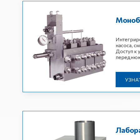
Моноб
Интегриро
насоса, с
Доступ к 
переднюю
УЗНА
Лабор