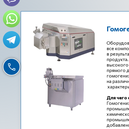
Гомоге
Оборудов
все компо
в результ
продукта
высокого
прямого д
гомогени
на различ
характери
Для чего
Гомогени
промышлен
химическо
промышлен
добавленн