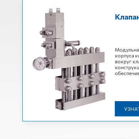
Клапа
Модульная
корпуса к
вокруг кл
конструкц
обеспечив
УЗНА