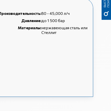
Б
Ы
С
Т
Р
Ы
Й
П
О
И
С
К
Производительность:
80 - 45,000 л/ч
Давление:
до 1 500 бар
Материалы:
нержавеющая сталь или
Стеллит