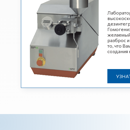
Лаборато
высокоск
дезинтегр
Гомогени
желаемый 
разброс и
то, что В
создания 
УЗНА