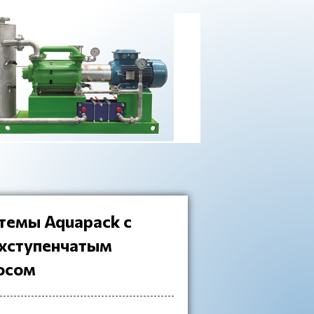
темы Aquapack с
хступенчатым
осом