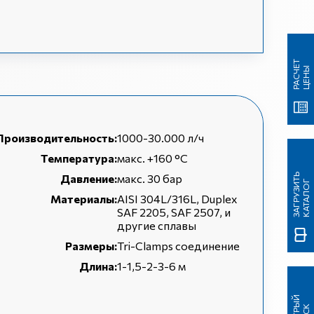
Р
А
С
Ч
Т
Ц
Е
Н
Е
Ы
Производительность:
1000-30.000 л/ч
Температура:
макс. +160 °C
З
А
Г
Р
У
З
И
Ь
К
А
Т
А
Л
О
Давление:
макс. 30 бар
Т
Г
Материалы:
AISI 304L/316L, Duplex
SAF 2205, SAF 2507, и
другие сплавы
Размеры:
Tri-Clamps соединение
Длина:
1-1,5-2-3-6 м