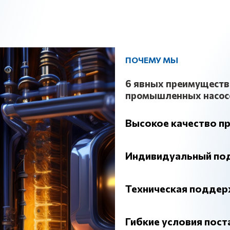
ПОЧЕМУ МЫ
6 явных преимуществ 
промышленных насос
Высокое качество п
Наша компания занимаетс
мировых производителей.
Индивидуальный по
продукции, что подтверж
Мы понимаем уникальност
положительными отзывами
решения, подобранные сп
Техническая поддер
надежностью, долговечно
каждого клиента. Наши сп
Помимо поставки оборудов
бесперебойную работу на
провести технический ана
техническому обслуживан
Гибкие условия пост
насосного оборудования.