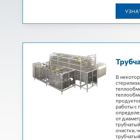
УЗНА
Трубч
В некотор
стерилиз
теплообме
теплообме
продуктов
работы с 
определе
от диамет
трубчатый
очистки, 
трубчатый