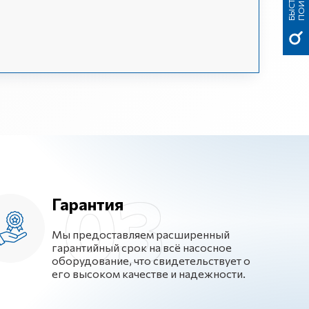
Б
Ы
С
Т
Р
Ы
Й
П
О
И
С
К
Гарантия
Мы предоставляем расширенный
гарантийный срок на всё насосное
оборудование, что свидетельствует о
его высоком качестве и надежности.