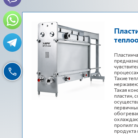
Пласт
тепло
Пластинча
предназн
чувствите
процесса
Такие теп
нержавею
Такая кон
пластин, 
осуществл
первичный
обогреваю
охлаждающ
пропилгли
продукта 