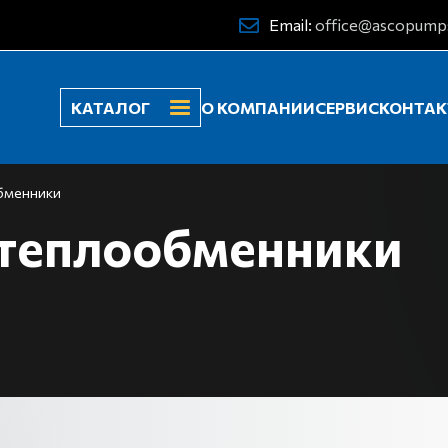
Email:
office@ascopump
КАТАЛОГ
О КОМПАНИИ
СЕРВИС
КОНТА
бменники
 теплообменники