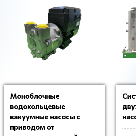
Моноблочные
Сис
водокольцевые
дву
вакуумные насосы с
нас
приводом от