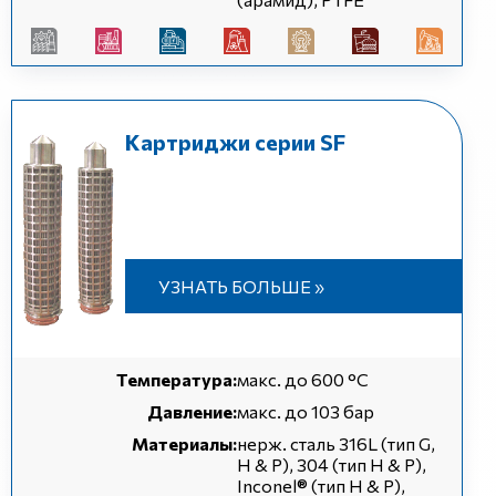
Картриджи серии SF
УЗНАТЬ БОЛЬШЕ »
Температура:
макс. до 600 °C
Давление:
макс. до 103 бар
Материалы:
нерж. сталь 316L (тип G,
H & P), 304 (тип H & P),
Inconel® (тип H & P),