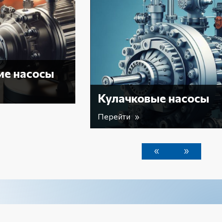
Вакуум
Перейти »
Кулачковые насосы
Перейти »
«
»