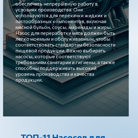
обеспечить непрерывную работу в
условиях производства. Они
используются для перекачки жидких и
пастообразных компонентов, включая
мясной бульон, соусы, маринады и жиры.
Насос для переработки мяса должен быть
легко моемым и обслуживаемым, чтобы
соответствовать стандартам безопасности
пищевой продукции. Важно выбирать
насосы, которые соответствуют
требованиям санитарии и гигиены, а также
способны поддерживать высокий
уровень производства и качества
продукции.
ТОП-11 Насосов для