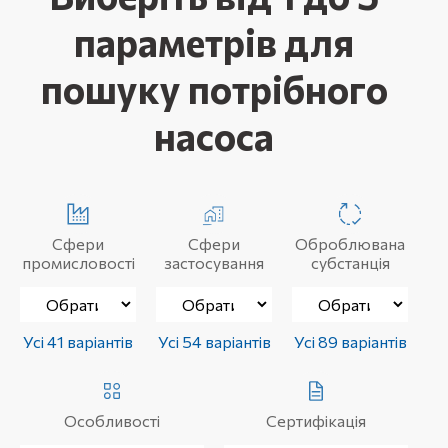
параметрів для
пошуку потрібного
насоса
Сфери
Сфери
Оброблювана
промисловості
застосування
субстанція
Усі 41 варіантів
Усі 54 варіантів
Усі 89 варіантів
Особливості
Сертифікація