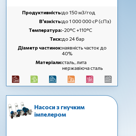
Продуктивність:
до 150 м3/год
В'язкість:
до 1 000 000 cP (сПз)
Температура:
-20°C +110°C
Тиск:
до 24 бар
Діаметр частинок:
наявність часток до
40%
Матеріали:
сталь, лита
нержавіюча сталь
Насоси з гнучким
імпелером