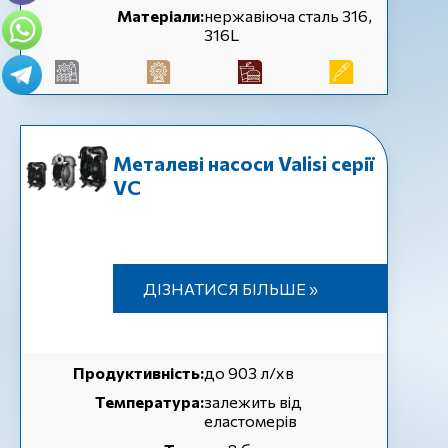
Матеріали:
нержавіюча сталь 316,
316L
Металеві насоси Valisi серії
VC
ДІЗНАТИСЯ БІЛЬШЕ »
Продуктивність:
до 903 л/хв
Температура:
залежить від
еластомерів