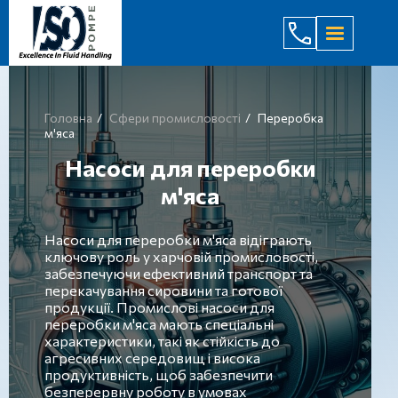
(044) 232
Головна
Сфери промисловості
Переробка
м'яса
Насоси для переробки
м'яса
Насоси для переробки м'яса відіграють
ключову роль у харчовій промисловості,
забезпечуючи ефективний транспорт та
перекачування сировини та готової
продукції. Промислові насоси для
переробки м'яса мають спеціальні
характеристики, такі як стійкість до
агресивних середовищ і висока
продуктивність, щоб забезпечити
безперервну роботу в умовах