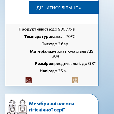
ДІЗНАТИСЯ БІЛЬШЕ »
Продуктивність:
до 930 л/хв
Температура:
макс. + 70°C
Тиск:
до 3 бар
Матеріали:
нержавіюча сталь AISI
304
Розміри:
приєднувальні: до G 3”
Напір:
до 35 м
Мембранні насоси
гігієнічної серії