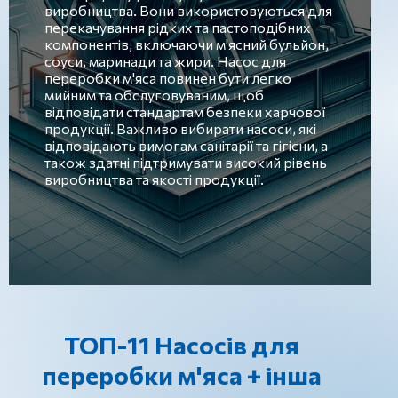
виробництва. Вони використовуються для
перекачування рідких та пастоподібних
компонентів, включаючи м'ясний бульйон,
соуси, маринади та жири. Насос для
переробки м'яса повинен бути легко
мийним та обслуговуваним, щоб
відповідати стандартам безпеки харчової
продукції. Важливо вибирати насоси, які
відповідають вимогам санітарії та гігієни, а
також здатні підтримувати високий рівень
виробництва та якості продукції.
ТОП-11 Насосів для
переробки м'яса + інша