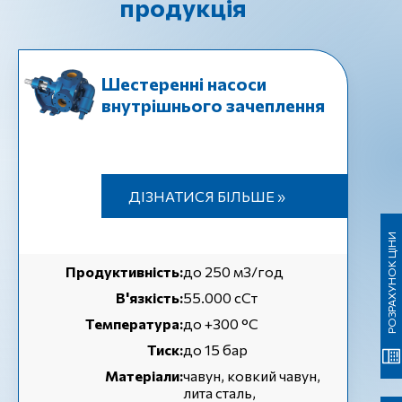
продукція
Шестеренні насоси
внутрішнього зачеплення
ДІЗНАТИСЯ БІЛЬШЕ »
РОЗРАХУНОК ЦІНИ
Продуктивність:
до 250 м3/год
В'язкість:
55.000 сСт
Температура:
до +300 °C
Тиск:
до 15 бар
Матеріали:
чавун, ковкий чавун,
лита сталь,