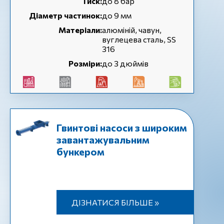
Тиск:
до 8 бар
Діаметр частинок:
до 9 мм
Матеріали:
алюміній, чавун,
вуглецева сталь, SS
316
Розміри:
до 3 дюймів
Гвинтові насоси з широким
завантажувальним
бункером
ДІЗНАТИСЯ БІЛЬШЕ »