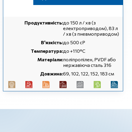
Продуктивність:
до 150 л / хв (з
електроприводом), 83 л
/ хв (з пневмоприводом)
В'язкість:
до 500 сР
Температура:
до +110°С
Матеріали:
поліпропілен, PVDF або
нержавіюча сталь 316
Довжина:
69, 102, 122, 152, 183 см