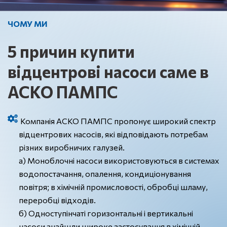
ЧОМУ МИ
5
причин купити
відцентрові насоси саме в
АСКО ПАМПС
Компанія АСКО ПАМПС пропонує широкий спектр
відцентрових насосів, які відповідають потребам
різних виробничих галузей.
а) Моноблочні насоси використовуються в системах
водопостачання, опалення, кондиціонування
повітря; в хімічній промисловості, обробці шламу,
переробці відходів.
б) Одноступінчаті горизонтальні і вертикальні
насоси знайшли широке застосування в хімічній,