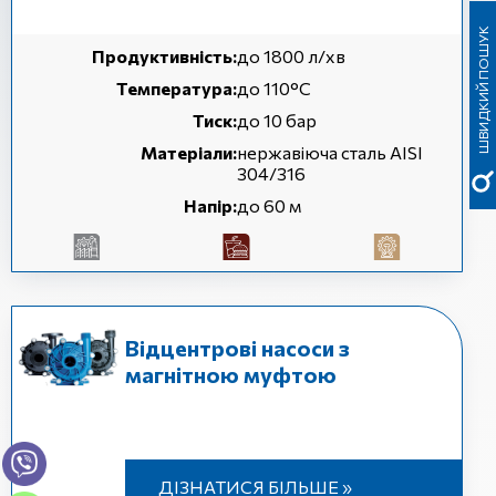
ШВИДКИЙ ПОШУК
Продуктивність:
до 1800 л/хв
Температура:
до 110°C
Тиск:
до 10 бар
Матеріали:
нержавіюча сталь AISI
304/316
Напір:
до 60 м
Відцентрові насоси з
магнітною муфтою
ДІЗНАТИСЯ БІЛЬШЕ »