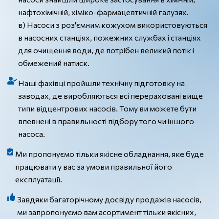
нафтохімічній, хіміко-фармацевтичній галузях.
в) Насоси з роз'ємним кожухом використовуються
в насосних станціях, пожежних службах і станціях
для очищення води, де потрібен великий потік і
обмежений натиск.
Наші фахівці пройшли технічну підготовку на
заводах, де виробляються всі перераховані вище
типи відцентрових насосів. Тому ви можете бути
впевнені в правильності підбору того чи іншого
насоса.
Ми пропонуємо тільки якісне обладнання, яке буде
працювати у вас за умови правильної його
експлуатації.
Завдяки багаторічному досвіду продажів насосів,
ми запропонуємо вам асортимент тільки якісних,