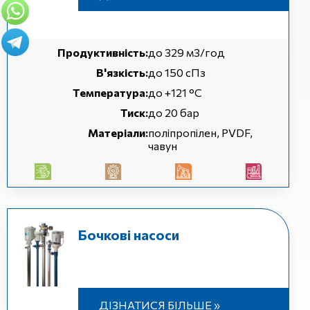
Продуктивність:
до 329 м3/год
В'язкість:
до 150 сПз
Температура:
до +121 °С
Тиск:
до 20 бар
Матеріали:
поліпропілен, PVDF,
чавун
Бочкові насоси
ДІЗНАТИСЯ БІЛЬШЕ »