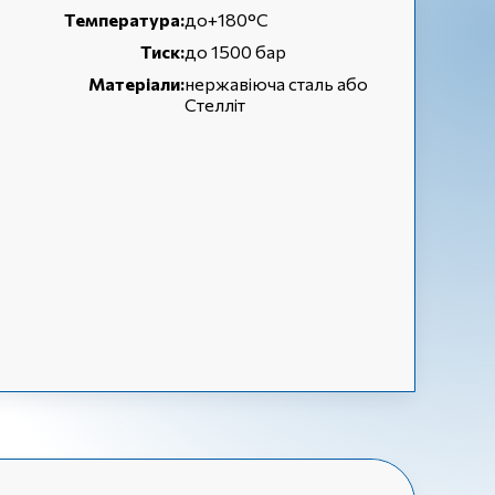
Температура:
до+180°С
Тиск:
до 1500 бар
Матеріали:
нержавіюча сталь або
Стелліт