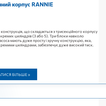
нний корпус RANNIE
конструкція, що складається з трисекційного корпусу
окремих циліндрів (3 або 5). Три блоки навколо
асоса мають дуже просту і зручну конструкцію, яка,
кремими циліндрами, забезпечує дуже високий тиск.
АТИСЯ БІЛЬШЕ »