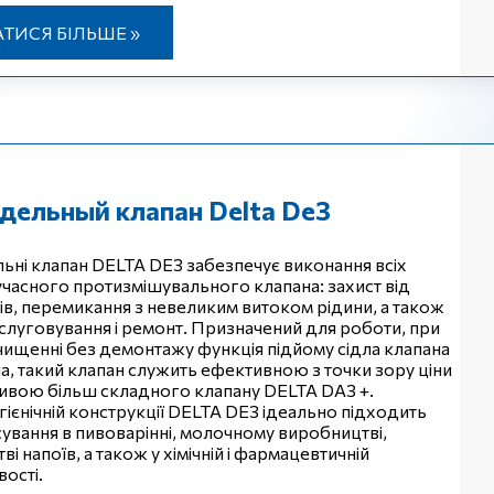
АТИСЯ БІЛЬШЕ »
дельный клапан Delta Dе3
ьні клапан DELTA DE3 забезпечує виконання всіх
учасного протизмішувального клапана: захист від
ів, перемикання з невеликим витоком рідини, а також
слуговування і ремонт. Призначений для роботи, при
очищенні без демонтажу функція підйому сідла клапана
на, такий клапан служить ефективною з точки зору ціни
ивою більш складного клапану DELTA DA3 +.
гієнічній конструкції DELTA DE3 ідеально підходить
сування в пивоварінні, молочному виробництві,
і напоїв, а також у хімічній і фармацевтичній
ості.