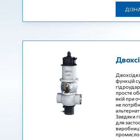
ДІЗН
Двохсі
Двохсідел
функцій с
гідроудар
просте об
якій при 
не потріб
альтернат
Завдяки гі
для засто
виробництв
промислов