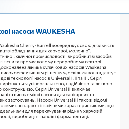
кові насоси WAUKESHA
Waukesha Cherry-Burrell зосереджує свою діяльність
ицтві обладнання для харчової, молочної,
ичної, хімічної промисловості, виробництві засобів
 гігієни та промисловому переробному секторі.
досконалена лінійка кулачкових насосів Waukesha
 є високоефективним рішенням, оскільки вона адаптує
ові технології насосів Universal I, II та III. Серія
I вирізняється універсальністю, надійністю та легкою
 конструкцією. Серія Universal II включає
ані та високоміцні насоси для санітарних та
х застосувань. Насоси Universal III також відомі
сокими санітарно-гігієнічними характеристиками, що
 ідеальними для перекачування рідин у харчовій
ості, виробництві напоїв і фармацевтиці.