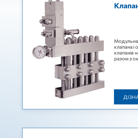
Клапа
Модульна 
клапана і 
клапанів н
разом з о
ДІЗН