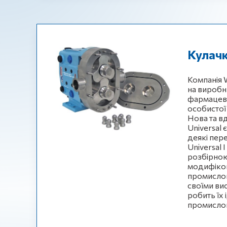
Кулач
Компанія 
на виробн
фармацевт
особистої
Нова та в
Universal
деякі перед
Universal 
розбірною
модифіков
промислови
своїми ви
робить їх
промислов