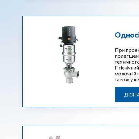
Однос
При проек
полегшенн
технічног
Гігієнічн
молочній п
також у хі
ДІЗН