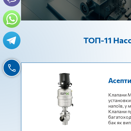
ТОП-11 Насо
Асепт
Клапани M
установки 
напоїв, у 
Клапани п
багатоход
бак як ви