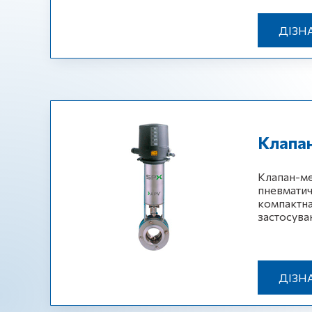
ДІЗН
Клапа
Клапан-ме
пневматичн
компактна
застосуван
ДІЗН