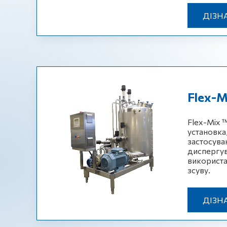
ДІЗН
Flex-M
Flex-Mix 
установка
застосува
диспергув
використа
зсуву.
ДІЗН