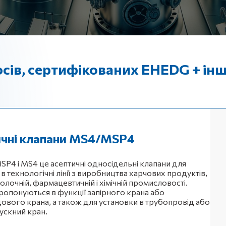
сів, сертифікованих EHEDG + ін
ичні клапани MS4/MSP4
SP4 і MS4 це асептичні односідельні клапани для
в технологічні лінії з виробництва харчових продуктів,
молочній, фармацевтичній і хімічній промисловості.
ропонуються в функції запірного крана або
ового крана, а також для установки в трубопровід або
пускний кран.