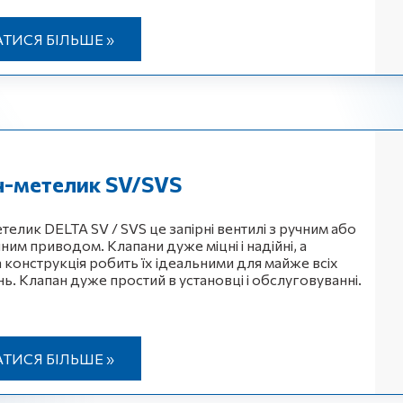
АТИСЯ БІЛЬШЕ »
н-метелик SV/SVS
телик DELTA SV / SVS це запірні вентилі з ручним або
им приводом. Клапани дуже міцні і надійні, а
 конструкція робить їх ідеальними для майже всіх
ь. Клапан дуже простий в установці і обслуговуванні.
АТИСЯ БІЛЬШЕ »