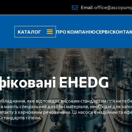
Email:
office@ascopump
КАТАЛОГ
ПРО КОМПАНІЮ
СЕРВІС
КОНТА
фіковані EHEDG
ладнання, яке відповідає високим стандартам гігієни та б
 мають спеціальний дизайн і матеріали, необхідні для зап
нтакту з харчовими речовинами. Ці насоси є надійним та е
тандартів гігієни.