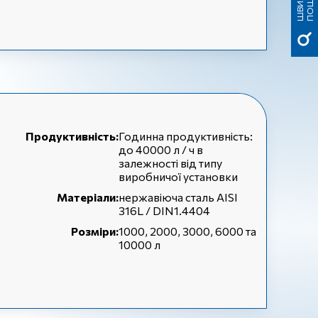
К
К
Продуктивність:
Годинна продуктивність:
до 40000 л / ч в
залежності від типу
виробничої установки
Матеріали:
нержавіюча сталь AISI
316L / DIN1.4404
Розміри:
1000, 2000, 3000, 6000 та
10000 л