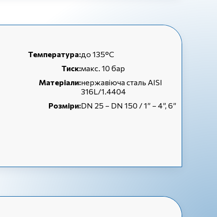
Температура:
до 135°C
Тиск:
макс. 10 бар
Матеріали:
нержавіюча сталь AISI
316L/1.4404
Розміри:
DN 25 – DN 150 / 1” – 4”, 6”