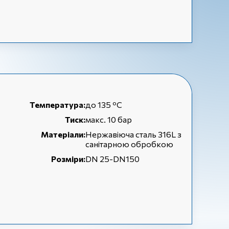
Температура:
до 135 ºC
Тиск:
макс. 10 бар
Матеріали:
Нержавіюча сталь 316L з
санітарною обробкою
Розміри:
DN 25-DN150