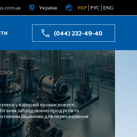
s.com.ua
Україна
УКР
РУС
ENG
Узбекистан
Казахстан
(044) 232-49-40
КТИ
езпеки у харчовій промисловості.
обігання забрудненню продуктів та
фективним рішенням для перекачування