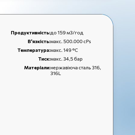
Продуктивність:
до 159 м3/год
В'язкість:
макс. 500.000 cPs
Температура:
макс. 149 °C
Тиск:
макс. 34,5 бар
Матеріали:
нержавіюча сталь 316,
316L