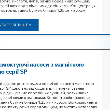
зотної кислоти, лугів, різних корозійних сумішей,
а, стічних вод з хімічними домішками. Концентрація
асток повинна бути не більше 1,25 мг / куб.см.
АТИСЯ БІЛЬШЕ »
моктуючі насоси з магнітною
 серії SP
 відцентрові герметичні хімічні насоси з магнітною
рії SP ідеально підходять для перекачування
х рідин, різних корозійних сумішей, розчинника,
од з хімічними домішками. Концентрація зважених
инна бути не більше 1,25 мг / куб.см. Всі компоненти
о контактують із середовищем, не містять металевих