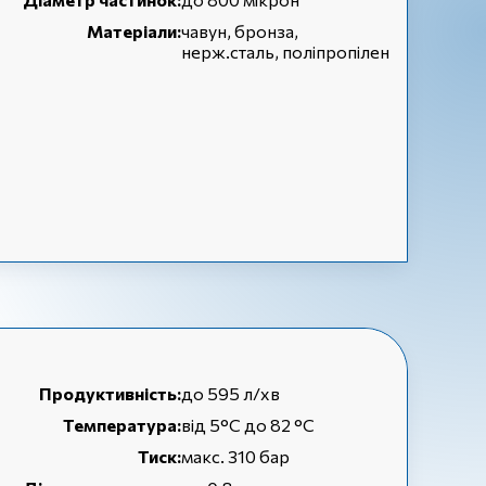
Матеріали:
чавун, бронза,
нерж.сталь, поліпропілен
Продуктивність:
до 595 л/хв
Температура:
від 5°С до 82 °С
Тиск:
макс. 310 бар