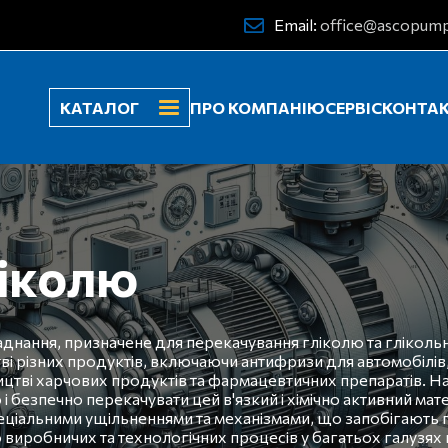
Email:
office@ascopump
КАТАЛОГ
ПРО КОМПАНІЮ
СЕРВІС
КОНТА
ліколю
аднання, призначене для перекачування гліколю та глікольн
і різних продуктів, включаючи антифризи для автомобілів,
ицтві харчових продуктів та фармацевтичних препаратів. Н
безпечно перекачувати цей в'язкий і хімічно активний мат
спеціальними ущільненнями та механізмами, що запобігают
виробничих та технологічних процесів у багатьох галузях 