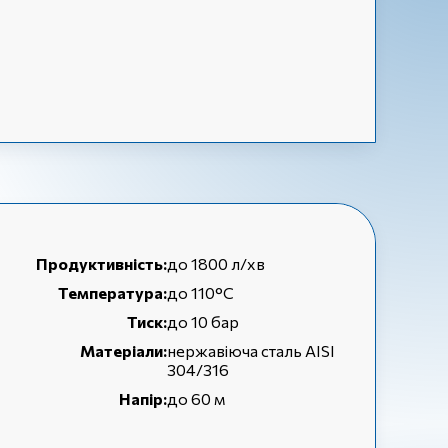
Продуктивність:
до 1800 л/хв
Температура:
до 110°C
Тиск:
до 10 бар
Матеріали:
нержавіюча сталь AISI
304/316
Напір:
до 60 м