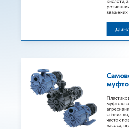
кислоти, а
розчинник
зважених ч
ДІЗН
Самовс
муфтою
Пластикові
муфтою се
агресивни
стічних в
часток пов
насоса, щ