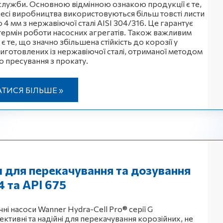
служби. Основною відмінною ознакою продукції є те,
есі виробництва використовуються більш товсті листи
4 мм з нержавіючої сталі AISI 304/316. Це гарантує
термін роботи насосних агрегатів. Також важливим
 те, що значно збільшена стійкість до корозії у
виготовлених із нержавіючої сталі, отриманої методом
 пресування з прокату.
АТИСЯ БІЛЬШЕ »
 для перекачування та дозування
4 та API 675
ні насоси Wanner Hydra-Cell Pro® серії G
ктивні та надійні для перекачування корозійних, не