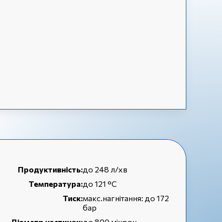
Продуктивність:
до 248 л/хв
Температура:
до 121 °С
Тиск:
макс.нагнітання: до 172
бар
Діаметр частинок:
до 800 мікрон