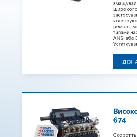
змащуваль
широкого 
застосува
конструкц
ремонт, мі
типами на
ANSI або 
Устаткува
ДІЗН
Високо
674
Скоротіть