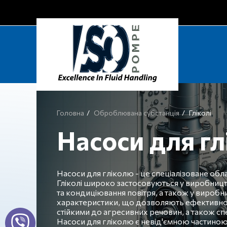
Головна
Оброблювана субстанція
Гліколі
Насоси для г
Насоси для гліколю - це спеціалізоване обл
Гліколі широко застосовуються у виробництв
та кондиціювання повітря, а також у виробн
характеристики, що дозволяють ефективно і 
стійкими до агресивних речовин, а також 
Насоси для гліколю є невід'ємною частиною 