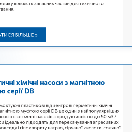
елику кількість запасних частин для технічного
вання.
АТИСЯ БІЛЬШЕ »
ичні хімічні насоси з магнітною
ю серії DB
октуючі пластикові відцентрові герметичні хімічні
магнітною муфтою серії DB це один з найпопулярніших
асосів в сегменті насосів з продуктивністю до 50 м3 /
си ідеально підходять для перекачування агресивних
роксиду і гіпохлориту натрію, сірчаної кислоти, соляної