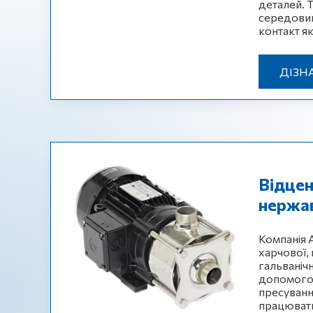
деталей. 
середовищ
контакт я
ДІЗН
Відцен
нержав
Компанія
харчової,
гальваніч
допомого
пресуванн
працювати