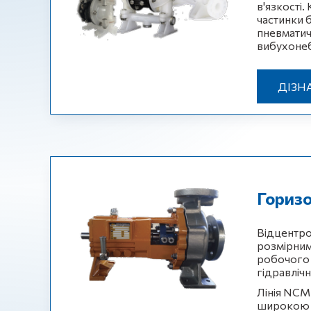
в'язкості
частинки 
пневматич
вибухоне
ДІЗН
Горизо
Відцентро
розмірним
робочого 
гідравліч
Лінія NCM 
широкою в