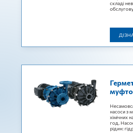
складі нев
обслугову
ДІЗН
Гермет
муфто
Несамовсм
насоси з 
хімічних н
год. Насо
рідин: гід