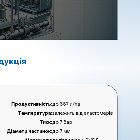
дукція
Продуктивність:
до 667 л/хв
Температура:
залежить від еластомерів
Тиск:
до 7 бар
Діаметр частинок:
до 7 мм
Матеріали:
поліпропілен, PVDF