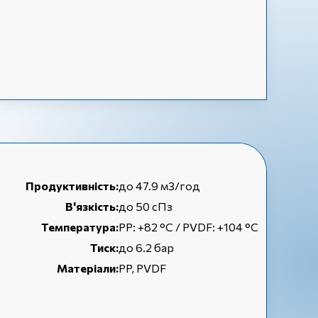
Продуктивність:
до 47.9 м3/год
В'язкість:
до 50 сПз
Температура:
РР: +82 °С / PVDF: +104 °С
Тиск:
до 6.2 бар
Матеріали:
PP, PVDF