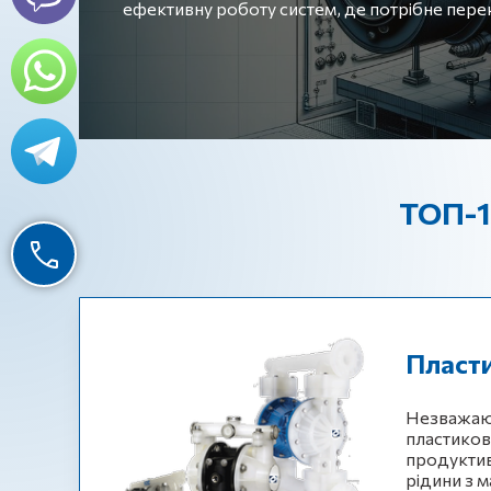
ефективну роботу систем, де потрібне перек
ТОП-1
Пласти
Незважаюч
пластиков
продуктив
рідини з м