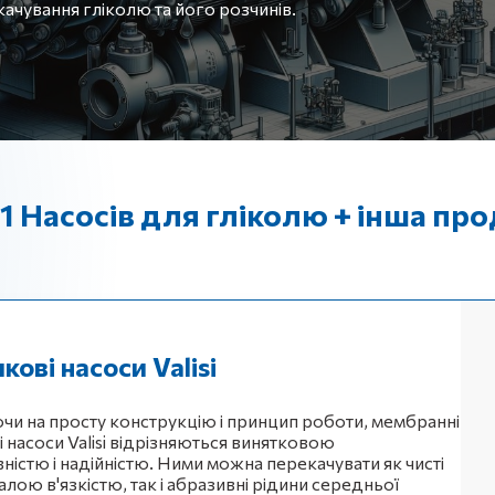
ачування гліколю та його розчинів.
1 Насосів для гліколю + інша про
кові насоси Valisi
и на просту конструкцію і принцип роботи, мембранні
і насоси Valisi відрізняються винятковою
ністю і надійністю. Ними можна перекачувати як чисті
алою в'язкістю, так і абразивні рідини середньої