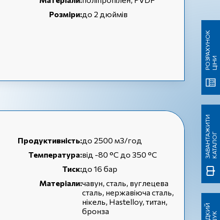
Розміри:
до 2 дюймів
Р
О
З
А
Х
У
Н
О
К
Ц
І
Н
Р
И
З
А
В
А
Н
Т
А
Ж
И
Т
И
К
А
Т
А
Л
О
Г
Продуктивність:
до 2500 м3/год
Температура:
від -80 °C до 350 °C
Тиск:
до 16 бар
Матеріали:
чавун, сталь, вуглецева
сталь, нержавіюча сталь,
нікель, Hastelloy, титан,
Ш
В
И
Д
И
Й
П
О
Ш
У
бронза