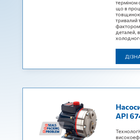
терміном 
що в проц
товщиною 
тривалий 
фактором є
деталей, 
холодного
ДІЗН
Насоси
API 67
Технологіч
високоефе