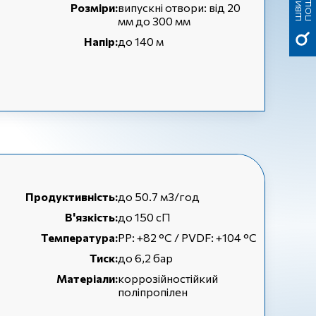
К
К
Розміри:
випускні отвори: від 20
мм до 300 мм
Напір:
до 140 м
Продуктивність:
до 50.7 м3/год
В'язкість:
до 150 сП
Температура:
РР: +82 °С / PVDF: +104 °С
Тиск:
до 6,2 бар
Матеріали:
коррозійностійкий
поліпропілен