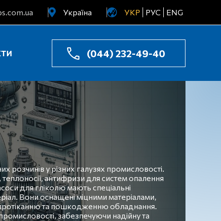
s.com.ua
Україна
УКР
РУС
ENG
Узбекистан
Казахстан
(044) 232-49-40
КТИ
их розчинів у різних галузях промисловості.
 теплоносії, антифризи для систем опалення
асоси для гліколю мають спеціальні
еріал. Вони оснащені міцними матеріалами,
ь протіканню та пошкодженню обладнання.
промисловості, забезпечуючи надійну та