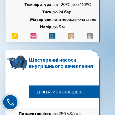
Температура:
від -20°C до +110°C
Тиск:
до 24 бар
Матеріали:
лита нержавіюча сталь
Напір:
до 5 м
Шестеренні насоси
внутрішнього зачеплення
ДІЗНАТИСЯ БІЛЬШЕ »
Продуктивність:
до 250 м3/год