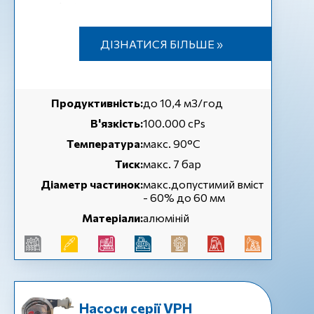
ДІЗНАТИСЯ БІЛЬШЕ »
Продуктивність:
до 10,4 м3/год
В'язкість:
100.000 cPs
Температура:
макс. 90°C
Тиск:
макс. 7 бар
Діаметр частинок:
макс.допустимий вміст
- 60% до 60 мм
Матеріали:
алюміній
Насоси серії VPH