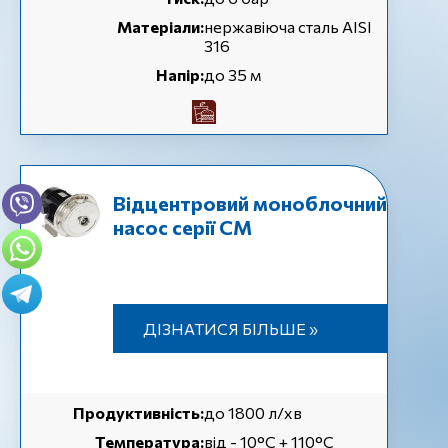
Матеріали:
нержавіюча сталь AISI
316
Напір:
до 35 м
Відцентровий моноблочний
насос серії СМ
ДІЗНАТИСЯ БІЛЬШЕ »
Продуктивність:
до 1800 л/хв
Температура:
від - 10°C + 110°C