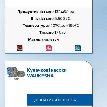
Продуктивність:
до 132 м3/год
В'язкість:
до 5.500 сСт
Температура:
-40°C до +180°C
Тиск:
до 17 бар
Матеріали:
чавун
Кулачкові насоси
WAUKESHA
ДІЗНАТИСЯ БІЛЬШЕ »