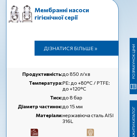
Мембранні насоси
гігієнічної серії
РОЗРАХУНОК ЦІНИ
ДІЗНАТИСЯ БІЛЬШЕ »
Продуктивність:
до 850 л/хв
Температура:
РЕ: до +80°C / PTFE:
до +120°C
Тиск:
до 8 бар
Діаметр частинок:
до 15 мм
ЗАВАНТАЖИТИ КАТАЛОГ
Матеріали:
нержавіюча сталь AISI
316L