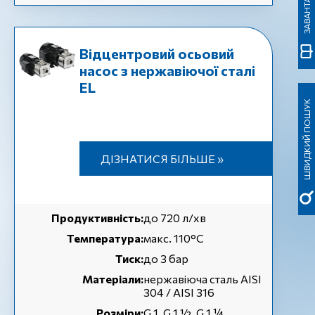
Відцентровий осьовий
насос з нержавіючої сталі
EL
ШВИДКИЙ ПОШУК
ДІЗНАТИСЯ БІЛЬШЕ »
Продуктивність:
до 720 л/хв
Температура:
макс. 110°C
Тиск:
до 3 бар
Матеріали:
нержавіюча сталь AISI
304 / AISI 316
Розміри:
G 1, G 1 ½, G 1 ¼