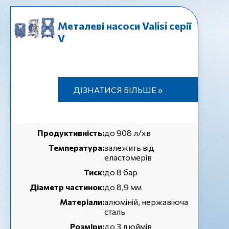
Металеві насоси Valisi серії
V
ДІЗНАТИСЯ БІЛЬШЕ »
Продуктивність:
до 908 л/хв
Температура:
залежить від
еластомерів
Тиск:
до 8 бар
Діаметр частинок:
до 8,9 мм
Матеріали:
алюміній, нержавіюча
сталь
Розміри:
до 3 дюймів