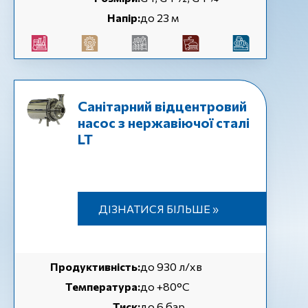
Напір:
до 23 м
Санітарний відцентровий
насос з нержавіючої сталі
LT
ДІЗНАТИСЯ БІЛЬШЕ »
Продуктивність:
до 930 л/хв
Температура:
до +80°C
Тиск:
до 6 бар