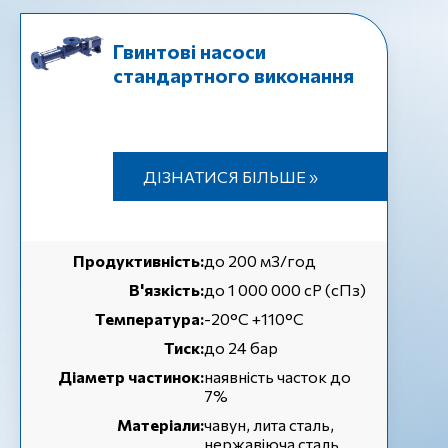
Гвинтові насоси
стандартного виконання
ДІЗНАТИСЯ БІЛЬШЕ »
Продуктивність:
до 200 м3/год
В'язкість:
до 1 000 000 cP (сПз)
Температура:
-20°C +110°C
Тиск:
до 24 бар
Діаметр частинок:
наявність часток до
7%
Матеріали:
чавун, лита сталь,
нержавіюча сталь