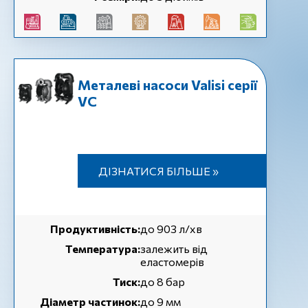
Металеві насоси Valisi серії
VC
ДІЗНАТИСЯ БІЛЬШЕ »
Продуктивність:
до 903 л/хв
Температура:
залежить від
еластомерів
Тиск:
до 8 бар
Діаметр частинок:
до 9 мм