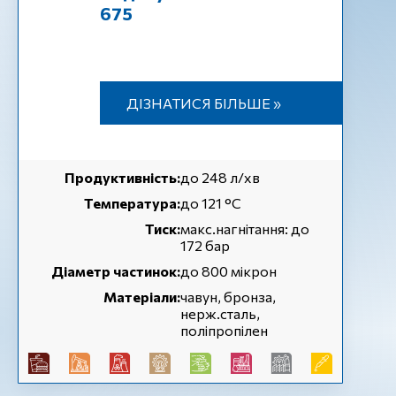
675
ДІЗНАТИСЯ БІЛЬШЕ »
Продуктивність:
до 248 л/хв
Температура:
до 121 °С
Тиск:
макс.нагнітання: до
172 бар
Діаметр частинок:
до 800 мікрон
Матеріали:
чавун, бронза,
нерж.сталь,
поліпропілен