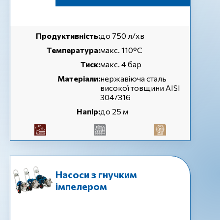
Продуктивність:
до 750 л/хв
Температура:
макс. 110°C
Тиск:
макс. 4 бар
Матеріали:
нержавіюча сталь
високої товщини AISI
304/316
Напір:
до 25 м
Насоси з гнучким
імпелером