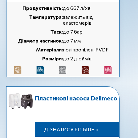
Продуктивність:
до 667 л/хв
Температура:
залежить від
еластомерів
Тиск:
до 7 бар
Діаметр частинок:
до 7 мм
Матеріали:
поліпропілен, PVDF
Розміри:
до 2 дюймів
Пластикові насоси Dellmeco
ДІЗНАТИСЯ БІЛЬШЕ »