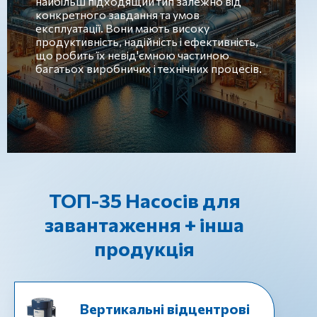
найбільш підходящий тип залежно від
конкретного завдання та умов
експлуатації. Вони мають високу
продуктивність, надійність і ефективність,
що робить їх невід'ємною частиною
багатьох виробничих і технічних процесів.
ТОП-35 Насосів для
завантаження + інша
продукція
Вертикальні відцентрові