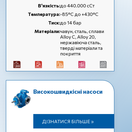
В'язкість:
до 440.000 сСт
Температура:
-85°C до +430°C
Тиск:
до 14 бар
Матеріали:
чавун, сталь, сплави
Alloy C, Alloy 20,
нержавіюча сталь,
тверді матеріали та
покриття
Високошвидкісні насоси
ДІЗНАТИСЯ БІЛЬШЕ »