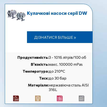
Кулачкові насоси серії DW
ДІЗНАТИСЯ БІЛЬШЕ »
Продуктивність:
3 - 1016 літрів/100 об
В'язкість:
макс. 100000 mPas
Температура:
до 210°C
Тиск:
до 30 бар
Матеріали:
нержавіюча сталь AISI
316L