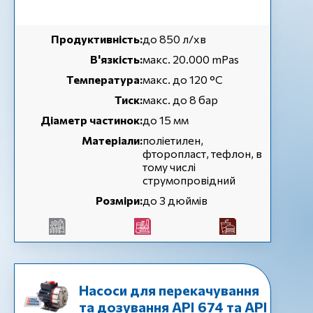
Продуктивність:
до 850 л/хв
В'язкість:
макс. 20.000 mPas
Температура:
макс. до 120 °С
Тиск:
макс. до 8 бар
Діаметр частинок:
до 15 мм
Матеріали:
поліетилен,
фторопласт, тефлон, в
тому числі
струмопровідний
Розміри:
до 3 дюймів
Насоси для перекачування
та дозування API 674 та API