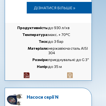
ДІЗНАТИСЯ БІЛЬШЕ »
Продуктивність:
до 930 л/хв
Температура:
макс. + 70°C
Тиск:
до 3 бар
Матеріали:
нержавіюча сталь AISI
304
Розміри:
приєднувальні: до G 3”
Напір:
до 35 м
Насоси серії N