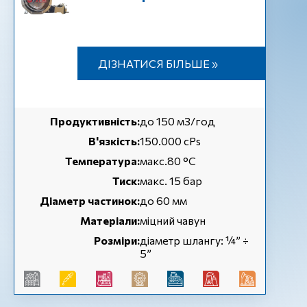
ДІЗНАТИСЯ БІЛЬШЕ »
Продуктивність:
до 150 м3/год
В'язкість:
150.000 cPs
Температура:
макс.80 °C
Тиск:
макс. 15 бар
Діаметр частинок:
до 60 мм
Матеріали:
міцний чавун
Розміри:
діаметр шлангу: ¼” ÷
5”