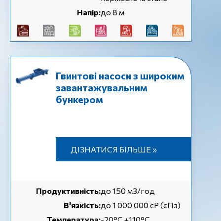
Напір:
до 8 м
Гвинтові насоси з широким
завантажувальним
бункером
ДІЗНАТИСЯ БІЛЬШЕ »
Продуктивність:
до 150 м3/год
В'язкість:
до 1 000 000 cP (сПз)
Температура:
-20°C +110°C