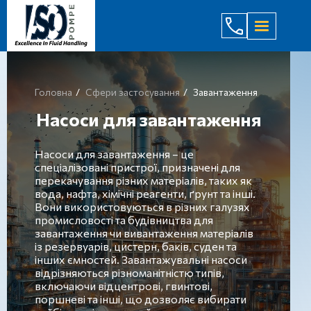
(044) 232
Головна
Сфери застосування
Завантаження
Насоси для завантаження
Насоси для завантаження – це
спеціалізовані пристрої, призначені для
перекачування різних матеріалів, таких як
вода, нафта, хімічні реагенти, ґрунт та інші.
Вони використовуються в різних галузях
промисловості та будівництва для
завантаження чи вивантаження матеріалів
із резервуарів, цистерн, баків, суден та
інших ємностей. Завантажувальні насоси
відрізняються різноманітністю типів,
включаючи відцентрові, гвинтові,
поршневі та інші, що дозволяє вибирати