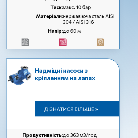
Тиск:
макс. 10 бар
Матеріали:
нержавіюча сталь AISI
304 / AISI 316
Напір:
до 60 м
Надміцні насоси з
кріпленням на лапах
ДІЗНАТИСЯ БІЛЬШЕ »
Продуктивність:
до 363 м3/год