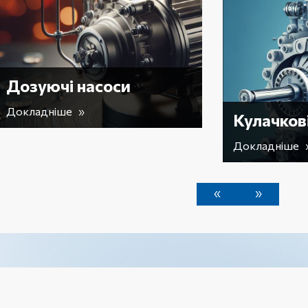
Вакуум
Докладні
Кулачкові насоси
Докладніше »
«
»