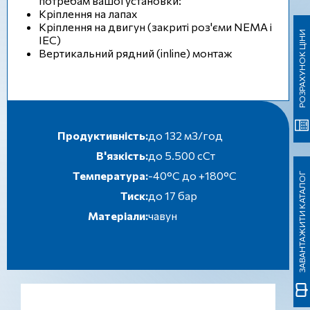
потребам вашої установки:
Кріплення на лапах
Кріплення на двигун (закриті роз'єми NEMA і
РОЗРАХУНОК ЦІНИ
IEC)
Вертикальний рядний (inline) монтаж
Продуктивність:
до 132 м3/год
В'язкість:
до 5.500 сСт
Температура:
-40°C до +180°C
ЗАВАНТАЖИТИ КАТАЛОГ
Тиск:
до 17 бар
Матеріали:
чавун