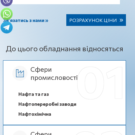
Зв’язатись з нами »
РОЗРАХУНОК ЦІНИ
До цього обладнання відносяться
Сфери
промисловості
Нафта та газ
Нафтопереробні заводи
Нафтохімічна
Сфери