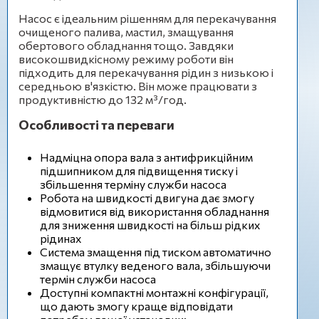
Насос є ідеальним рішенням для перекачування
очищеного палива, мастил, змащування
обертового обладнання тощо. Завдяки
високошвидкісному режиму роботи він
підходить для перекачування рідин з низькою і
середньою в'язкістю. Він може працювати з
продуктивністю до 132 м³/год.
Особливості та переваги
Надміцна опора вала з антифрикційним
підшипником для підвищення тиску і
збільшення терміну служби насоса
Робота на швидкості двигуна дає змогу
відмовитися від використання обладнання
для зниження швидкості на більш рідких
рідинах
Система змащення під тиском автоматично
змащує втулку веденого вала, збільшуючи
термін служби насоса
Доступні компактні монтажні конфігурації,
що дають змогу краще відповідати