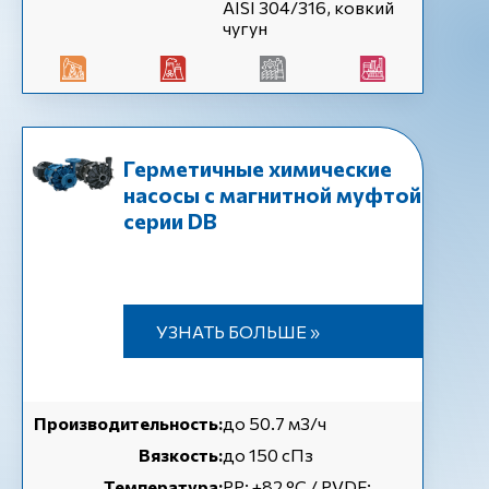
AISI 304/316, ковкий
чугун
Герметичные химические
насосы с магнитной муфтой
серии DB
УЗНАТЬ БОЛЬШЕ »
Производительность:
до 50.7 м3/ч
Вязкость:
до 150 сПз
Температура:
РР: +82 °С / PVDF: