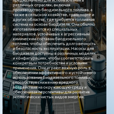
различных отраслях, включая
производство биодизельного топлива, а
также в сельском хозяйстве, транспорте и
других областях, где требуется топливная
система на основе биодизеля. Они обычно
изготавливаются из специальных
материалов, устойчивых к агрессивным
химическим составам биодизельного
топлива, чтобы обеспечить долговечность
и безопасность эксплуатации. Насосы для
биодизеля доступны в различных моделях
и конфигурациях, чтобы соответствовать
конкретным потребностям и условиям
применения. Они играют важную роль в
обеспечении эффективного и устойчивого
использования биодизельного топлива,
способствуя снижению вредного
воздействия на окружающую среду и
обеспечивая перспективы для развития
экологически чистых видов энергии.