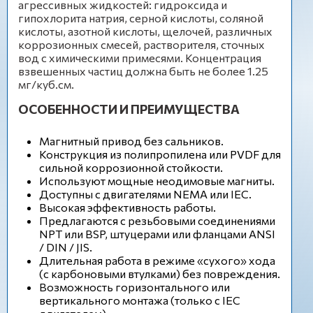
агрессивных жидкостей: гидроксида и
гипохлорита натрия, серной кислоты, соляной
кислоты, азотной кислоты, щелочей, различных
коррозионных смесей, растворителя, сточных
вод с химическими примесями. Концентрация
взвешенных частиц должна быть не более 1.25
мг/куб.см.
ОСОБЕННОСТИ И ПРЕИМУЩЕСТВА
Магнитный привод без сальников.
Конструкция из полипропилена или PVDF для
сильной коррозионной стойкости.
Используют мощные неодимовые магниты.
Доступны с двигателями NEMA или IEC.
Высокая эффективность работы.
Предлагаются с резьбовыми соединениями
NPT или BSP, штуцерами или фланцами ANSI
/ DIN / JIS.
Длительная работа в режиме «сухого» хода
(с карбоновыми втулками) без повреждения.
Возможность горизонтального или
вертикального монтажа (только с IEC