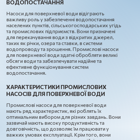
ВОДОПОСТАЧАННЯ
Насоси для поверхневої води відіграють
важливу роль у забезпеченні водопостачання
населених пунктів, сільськогосподарських угідь
та промислових підприємств. Вони призначені
для перекачування води з відкритих джерел,
таких як річки, озера та ставки, в системи
водопроводу та зрошення. Промислові насоси
для поверхневої води здатні обробляти великі
обсяги води та забезпечувати надійне та
ефективне функціонування систем
водопостачання.
ХАРАКТЕРИСТИКИ ПРОМИСЛОВИХ
НАСОСІВ ДЛЯ ПОВЕРХНЕВОЇ ВОДИ
Промислові насоси для поверхневої води
мають ряд характеристик, які роблять їх
оптимальним вибором для різних завдань. Вони
зазвичай мають високу продуктивність та
довговічність, що дозволяє їм працювати у
важких умовах експлуатації. Крім того, вони