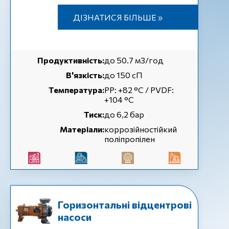
ДІЗНАТИСЯ БІЛЬШЕ »
Продуктивність:
до 50.7 м3/год
В'язкість:
до 150 сП
Температура:
РР: +82 °С / PVDF:
+104 °С
Тиск:
до 6,2 бар
Матеріали:
коррозійностійкий
поліпропілен
Горизонтальні відцентрові
насоси