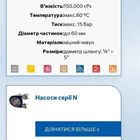
В'язкість:
150.000 cPs
Температура:
макс.80 °C
Тиск:
макс. 15 бар
Діаметр частинок:
до 60 мм
Матеріали:
міцний чавун
Розміри:
діаметр шлангу: ¼” ÷
5”
Насоси серії N
ДІЗНАТИСЯ БІЛЬШЕ »