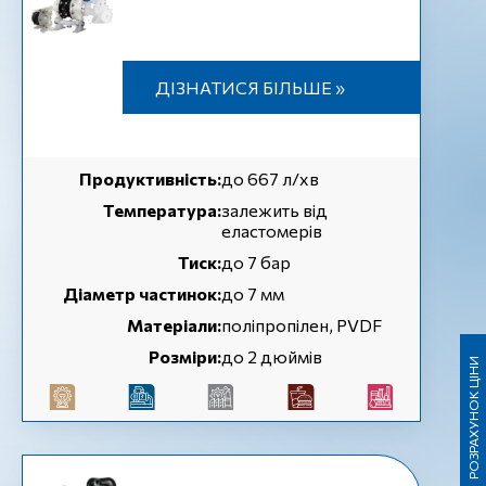
ДІЗНАТИСЯ БІЛЬШЕ »
Продуктивність:
до 667 л/хв
Температура:
залежить від
еластомерів
Тиск:
до 7 бар
Діаметр частинок:
до 7 мм
Матеріали:
поліпропілен, PVDF
Розміри:
до 2 дюймів
РОЗРАХУНОК ЦІНИ