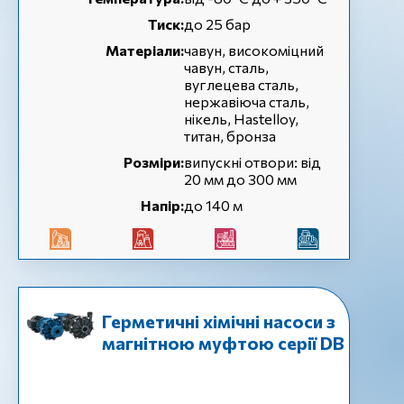
Тиск:
до 25 бар
Матеріали:
чавун, високоміцний
чавун, сталь,
вуглецева сталь,
нержавіюча сталь,
нікель, Hastelloy,
титан, бронза
Розміри:
випускні отвори: від
20 мм до 300 мм
Напір:
до 140 м
Герметичні хімічні насоси з
магнітною муфтою серії DB