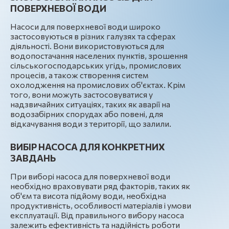
ПОВЕРХНЕВОЇ ВОДИ
Насоси для поверхневої води широко
застосовуються в різних галузях та сферах
діяльності. Вони використовуються для
водопостачання населених пунктів, зрошення
сільськогосподарських угідь, промислових
процесів, а також створення систем
охолодження на промислових об'єктах. Крім
того, вони можуть застосовуватися у
надзвичайних ситуаціях, таких як аварії на
водозабірних спорудах або повені, для
відкачування води з території, що залили.
ВИБІР НАСОСА ДЛЯ КОНКРЕТНИХ
ЗАВДАНЬ
При виборі насоса для поверхневої води
необхідно враховувати ряд факторів, таких як
об'єм та висота підйому води, необхідна
продуктивність, особливості матеріалів і умови
експлуатації. Від правильного вибору насоса
залежить ефективність та надійність роботи