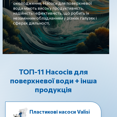
охолодження. Насоси для поверхневої
води мають високу продуктивність,
надійність і ефективність, що робить їх
незамінним обладнанням у різних галузях і
сферах діяльності.
ТОП-11 Насосів для
поверхневої води + інша
продукція
Пластикові насоси Valisi