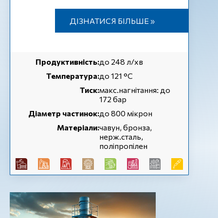
ДІЗНАТИСЯ БІЛЬШЕ »
Продуктивність:
до 248 л/хв
Температура:
до 121 °С
Тиск:
макс.нагнітання: до
172 бар
Діаметр частинок:
до 800 мікрон
Матеріали:
чавун, бронза,
нерж.сталь,
поліпропілен