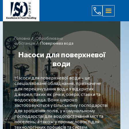
(044) 232
Головна
Оброблювана
субстанція
Поверхнева вода
Насоси для поверхневої
води
Насоси для поверхневої води – це
спеціалізоване обладнання, призначене
для перекачування води з відкритих
джерел, таких як річки, озера, ставки та
водосховища. Вони широко
застосовуються у сільському господарстві
для зрошення полів, у комунальному
господарстві для водопостачання міст та
поселень, а також у промисловості для
технологічних процесів та систем