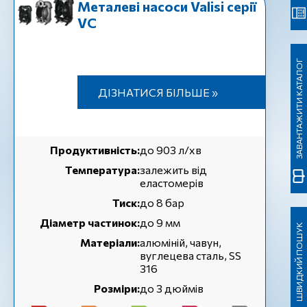
Металеві насоси Valisi серії
VC
ЗАВАНТАЖИТИ КАТАЛОГ
ДІЗНАТИСЯ БІЛЬШЕ »
Продуктивність:
до 903 л/хв
Температура:
залежить від
еластомерів
Тиск:
до 8 бар
Діаметр частинок:
до 9 мм
ШВИДКИЙ ПОШУК
Матеріали:
алюміній, чавун,
вуглецева сталь, SS
316
Розміри:
до 3 дюймів