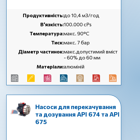
Продуктивність:
до 10,4 м3/год
В'язкість:
100.000 cPs
Температура:
макс. 90°C
Тиск:
макс. 7 бар
Діаметр частинок:
макс.допустимий вміст
- 60% до 60 мм
Матеріали:
алюміній
Насоси для перекачування
та дозування API 674 та API
675