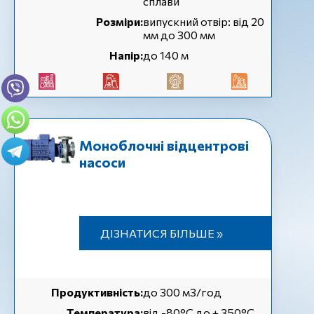
сплави
Розміри:
випускний отвір: від 20
мм до 300 мм
Напір:
до 140 м
Моноблочні відцентрові
насоси
ДІЗНАТИСЯ БІЛЬШЕ »
Продуктивність:
до 300 м3/год
Температура:
від -80°C до + 350°C