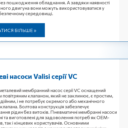
без пошкодження обладнання. А завдяки наявності
ного двигуна вони можуть використовуватися у
безпечному середовищі.
АТИСЯ БІЛЬШЕ »
ві насоси Valisi серії VC
металевий мембранний насос серії VC оснащений
м повітряним клапаном, який не заклинює, є простим,
надійним, і не потребує окремого або механічного
 клапана. Болтова конструкція забезпечує
ання рідин без витоків. Пневматичні мембранні насоси
і та виготовлені для задоволення потреб як OEM-
в, так і кінцевих користувачів. Основними