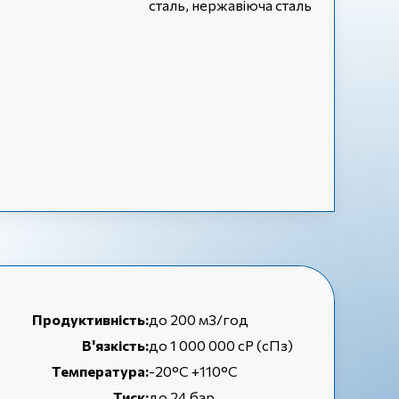
сталь, нержавіюча сталь
Продуктивність:
до 200 м3/год
В'язкість:
до 1 000 000 cP (сПз)
Температура:
-20°C +110°C
Тиск:
до 24 бар