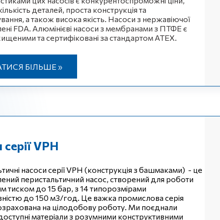
стиками цих насосів є конкурентоспроможні ціни,
ількість деталей, проста конструкція та
вання, а також висока якість. Насоси з нержавіючої
алені FDA. Алюмінієві насоси з мембранами з ПТФЕ є
ищеними та сертифіковані за стандартом ATEX.
АТИСЯ БІЛЬШЕ »
 серії VPH
тичні насоси серії VPH (конструкція з башмаками) - це
ений перистальтичний насос, створений для роботи
им тиском до 15 бар, з 14 типорозмірами
ністю до 150 м3/год. Це важка промислова серія
розрахована на цілодобову роботу. Ми поєднали
доступні матеріали з розумними конструктивними