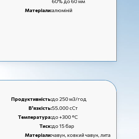
60% до 60 мм
Матеріали:
алюміній
Продуктивність:
до 250 м3/год
В'язкість:
55.000 сСт
Температура:
до +300 °C
Тиск:
до 15 бар
Матеріали:
чавун, ковкий чавун, лита