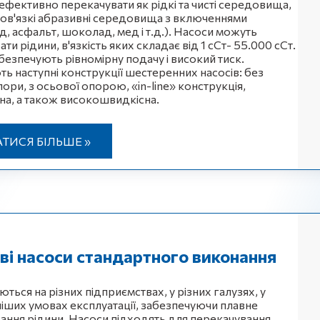
ефективно перекачувати як рідкі та чисті середовища,
оков'язкі абразивні середовища з включеннями
д, асфальт, шоколад, мед і т.д.). Насоси можуть
ти рідини, в'язкість яких складає від 1 сСт- 55.000 сСт.
безпечують рівномірну подачу і високий тиск.
ть наступні конструкції шестеренних насосів: без
ори, з осьової опорою, «in-line» конструкція,
а, а також високошвидкісна.
АТИСЯ БІЛЬШЕ »
ві насоси стандартного виконання
ться на різних підприємствах, у різних галузях, у
іших умовах експлуатації, забезпечуючи плавне
ання рідини. Насоси підходять для перекачування