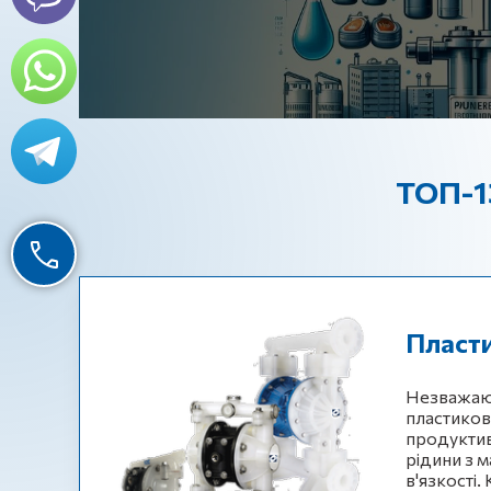
ТОП-13
Пласти
Незважаюч
пластиков
продуктив
рідини з м
в'язкості