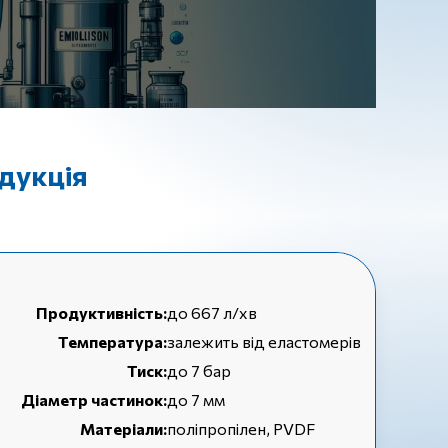
одукція
Продуктивність:
до 667 л/хв
Температура:
залежить від еластомерів
Тиск:
до 7 бар
Діаметр частинок:
до 7 мм
Матеріали:
поліпропілен, PVDF