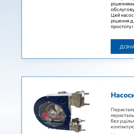
рішеннями,
обслугову
Цей насос
рішення д
простоту і
ДІЗН
Насоси
Перистальт
перисталь
без ущіль
контактую