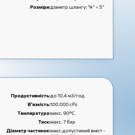
Розміри:
діаметр шлангу: ¼” ÷ 5”
Продуктивність:
до 10,4 м3/год
В'язкість:
100.000 cPs
Температура:
макс. 90°C
Тиск:
макс. 7 бар
Діаметр частинок:
макс.допустимий вміст -