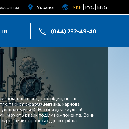
s.com.ua
Україна
УКР
РУС
ENG
Узбекистан
Казахстан
(044) 232-49-40
КТИ
які складаються з двох рідин, що не
стях, таких як фармацевтика, харчова
шування емульсій. Насоси для емульсій
 мінімізують ризик поділу компонентів. Вони
у виробничих процесах, де потрібна