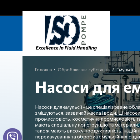
Головна
Оброблювана субстанція
Емульсії
Насоси для ем
Насоси для емульсії - це спеціалізоване обл
змішуються, зазвичай масла і води. Ці насос
промисловість, косметична промисловість та 
мають спеціальну конструкцію та матеріали, 
також мають високу продуктивність, надійні
перекачування та обробка емульсійних ріди