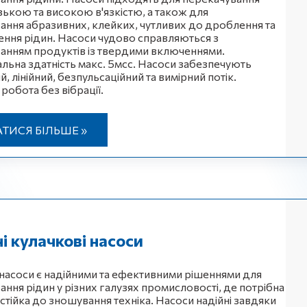
изькою та високою в'язкістю, а також для
ання абразивних, клейких, чутливих до дроблення та
ення рідин. Насоси чудово справляються з
анням продуктів із твердими включеннями.
льна здатність макс. 5мсс. Насоси забезпечують
, лінійний, безпульсаційний та вимірний потік.
робота без вібрації.
АТИСЯ БІЛЬШЕ »
і кулачкові насоси
 насоси є надійними та ефективними рішеннями для
ання рідин у різних галузях промисловості, де потрібна
 стійка до зношування техніка. Насоси надійні завдяки