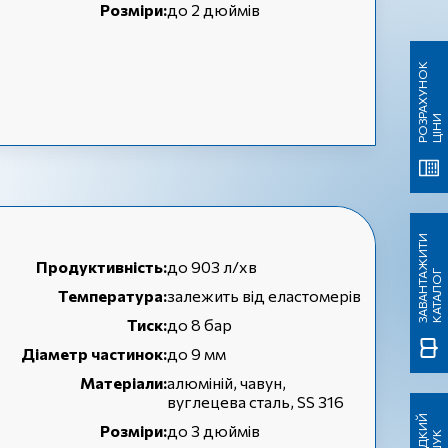
Розміри:
до 2 дюймів
Р
О
З
А
Х
У
Н
О
К
Ц
І
Н
Р
И
З
А
В
А
Н
Т
А
Ж
И
Т
И
К
А
Т
А
Л
О
Продуктивність:
до 903 л/хв
Г
Температура:
залежить від еластомерів
Тиск:
до 8 бар
Діаметр частинок:
до 9 мм
Матеріали:
алюміній, чавун,
вуглецева сталь, SS 316
Ш
В
И
Д
И
Й
П
О
Ш
У
Розміри:
до 3 дюймів