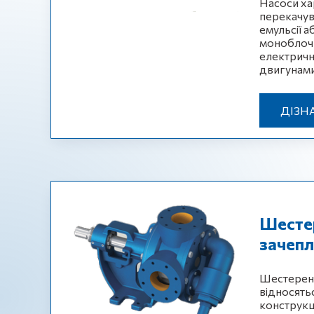
Насоси ха
перекачув
емульсії а
моноблочн
електричн
двигунами
ДІЗН
Шестер
зачеп
Шестеренн
відносятьс
конструкці