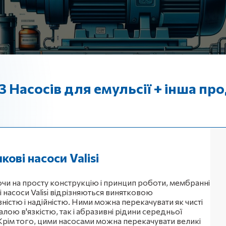
 Насосів для емульсії + інша пр
кові насоси Valisi
и на просту конструкцію і принцип роботи, мембранні
і насоси Valisi відрізняються винятковою
ністю і надійністю. Ними можна перекачувати як чисті
алою в'язкістю, так і абразивні рідини середньої
. Крім того, цими насосами можна перекачувати великі