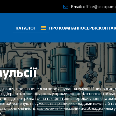
Email:
office@ascopump
КАТАЛОГ
ПРО КОМПАНІЮ
СЕРВІС
КОНТА
ульсії
аднання, призначене для перекачування емульсійних рідин, 
и відіграють ключову роль у промисловості, а також в обла
інші, де потрібна точна та ефективна перекачування та змі
які забезпечують сумісність з різними складами емульсій та
сть і довговічність, що робить їх незамінним обладнанням 
н.