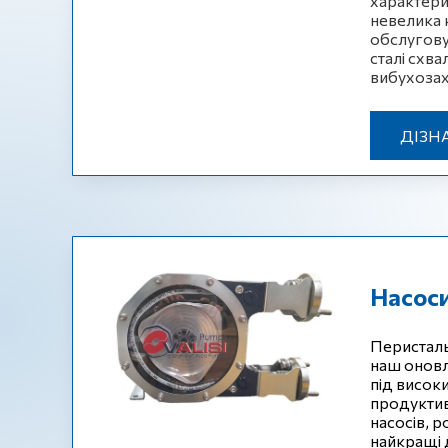
характери
невелика к
обслугову
сталі схв
вибухозах
ДІЗН
Насоси
Перисталь
наш оновл
під висок
продуктив
насосів, 
найкращі 