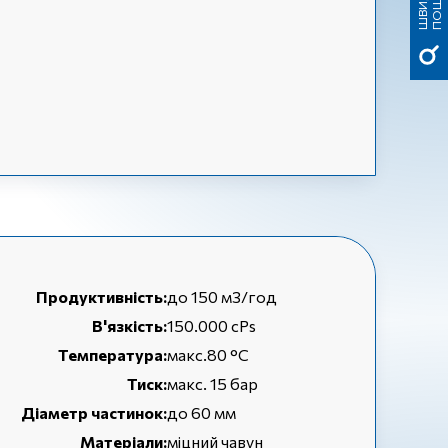
К
К
Продуктивність:
до 150 м3/год
В'язкість:
150.000 cPs
Температура:
макс.80 °C
Тиск:
макс. 15 бар
Діаметр частинок:
до 60 мм
Матеріали:
міцний чавун