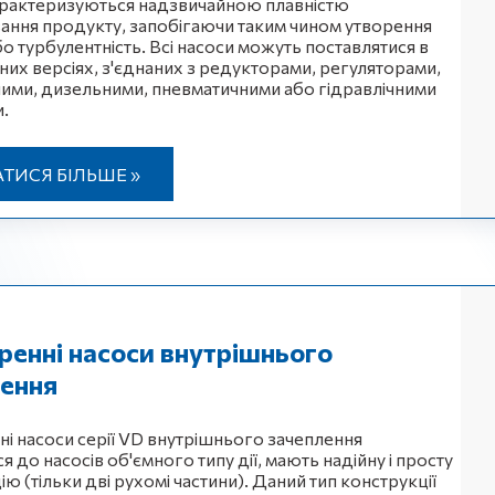
рактеризуються надзвичайною плавністю
ання продукту, запобігаючи таким чином утворення
бо турбулентність. Всі насоси можуть поставлятися в
их версіях, з'єднаних з редукторами, регуляторами,
ими, дизельними, пневматичними або гідравлічними
.
АТИСЯ БІЛЬШЕ »
енні насоси внутрішнього
лення
і насоси серії VD внутрішнього зачеплення
я до насосів об'ємного типу дії, мають надійну і просту
ю (тільки дві рухомі частини). Даний тип конструкції