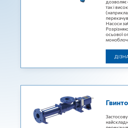
дозволяє 
так і вис
(наприкла
перекачува
Насоси за
Розрізняю
осьової оп
моноблочн
ДІЗН
Гвинто
Застосовую
найскладн
перекачув