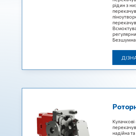
рідин з н
перекачув
піноутвор
перекачув
Всмоктува
регулярний
Безшумна 
ДІЗН
Роторн
Кулачкові
перекачув
надійна та