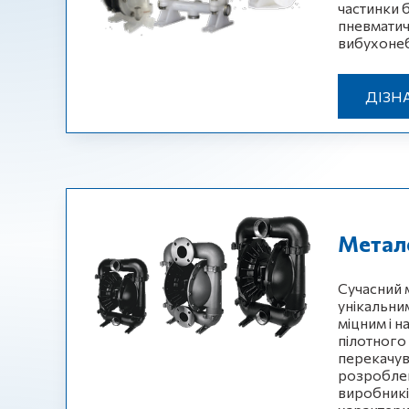
частинки 
пневматич
вибухоне
ДІЗН
Метале
Сучасний 
унікальни
міцним і 
пілотного
перекачув
розроблен
виробникі