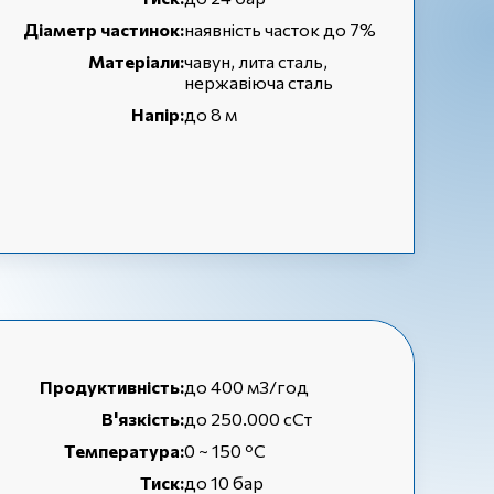
Діаметр частинок:
наявність часток до 7%
Матеріали:
чавун, лита сталь,
нержавіюча сталь
Напір:
до 8 м
Продуктивність:
до 400 м3/год
В'язкість:
до 250.000 сСт
Температура:
0 ~ 150 ºC
Тиск:
до 10 бар