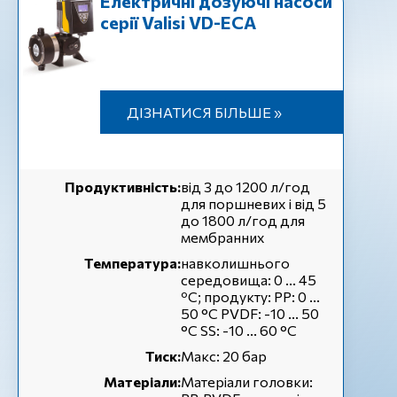
Електричні дозуючі насоси
серії Valisi VD-EСА
ДІЗНАТИСЯ БІЛЬШЕ »
Продуктивність:
від 3 до 1200 л/год
для поршневих і від 5
до 1800 л/год для
мембранних
Температура:
навколишнього
середовища: 0 ... 45
ºC; продукту: PP: 0 ...
50 °C PVDF: -10 ... 50
°C SS: -10 ... 60 °C
Тиск:
Макс: 20 бар
Матеріали:
Матеріали головки: