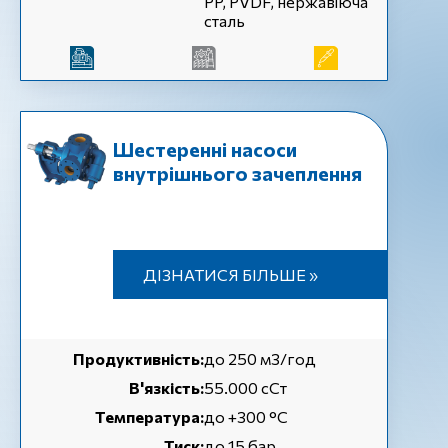
PP, PVDF, нержавіюча
сталь
Шестеренні насоси
внутрішнього зачеплення
ДІЗНАТИСЯ БІЛЬШЕ »
Продуктивність:
до 250 м3/год
В'язкість:
55.000 сСт
Температура:
до +300 °C
Тиск:
до 15 бар