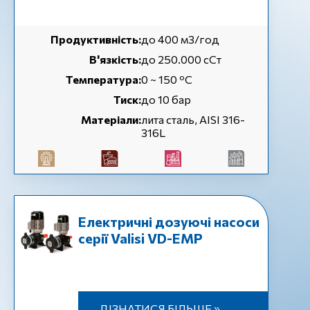
Продуктивність:
до 400 м3/год
В'язкість:
до 250.000 сСт
Температура:
0 ~ 150 ºC
Тиск:
до 10 бар
Матеріали:
лита сталь, AISI 316-
316L
Електричні дозуючі насоси
серії Valisi VD-EMP
ДІЗНАТИСЯ БІЛЬШЕ »