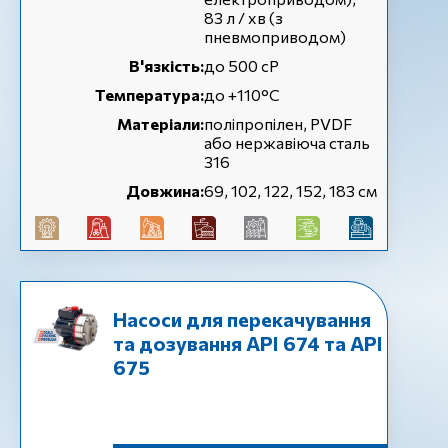
83 л / хв (з
пневмоприводом)
В'язкість:
до 500 сР
Температура:
до +110°С
Матеріали:
поліпропілен, PVDF
або нержавіюча сталь
316
Довжина:
69, 102, 122, 152, 183 см
Насоси для перекачування
та дозування API 674 та API
675