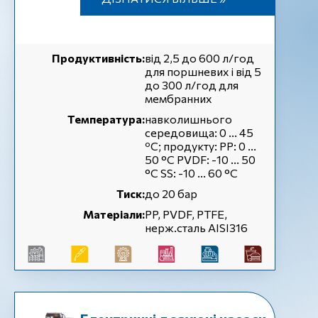
Продуктивність:
від 2,5 до 600 л/год
для поршневих і від 5
до 300 л/год для
мембранних
Температура:
навколишнього
середовища: 0 ... 45
ºC; продукту: PP: 0 ...
50 °C PVDF: -10 ... 50
°C SS: -10 ... 60 °C
Тиск:
до 20 бар
Матеріали:
PP, PVDF, PTFE,
нерж.сталь AISI316