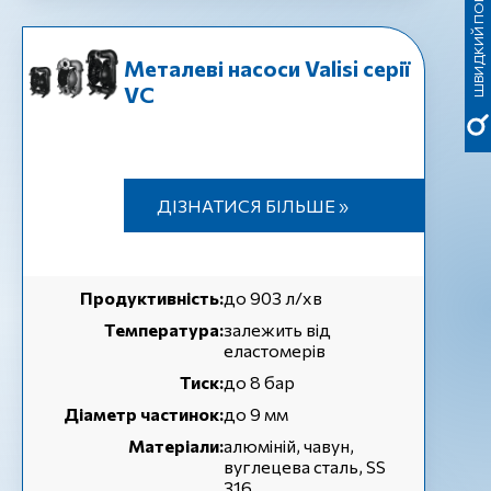
ШВИДКИЙ ПОШУК
Металеві насоси Valisi серії
VC
ДІЗНАТИСЯ БІЛЬШЕ »
Продуктивність:
до 903 л/хв
Температура:
залежить від
еластомерів
Тиск:
до 8 бар
Діаметр частинок:
до 9 мм
Матеріали:
алюміній, чавун,
вуглецева сталь, SS
316