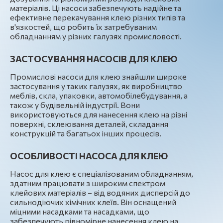
матеріалів. Ці насоси забезпечують надійне та
ефективне перекачування клею різних типів та
в'язкостей, що робить їх затребуваним
обладнанням у різних галузях промисловості.
ЗАСТОСУВАННЯ НАСОСІВ ДЛЯ КЛЕЮ
Промислові насоси для клею знайшли широке
застосування у таких галузях, як виробництво
меблів, скла, упаковки, автомобілебудування, а
також у будівельній індустрії. Вони
використовуються для нанесення клею на різні
поверхні, склеювання деталей, складання
конструкцій та багатьох інших процесів.
ОСОБЛИВОСТІ НАСОСА ДЛЯ КЛЕЮ
Насос для клею є спеціалізованим обладнанням,
здатним працювати з широким спектром
клейових матеріалів – від водяних дисперсій до
сильнодіючих хімічних клеїв. Він оснащений
міцними насадками та насадками, що
забезпечують рівномірне нанесення клею на