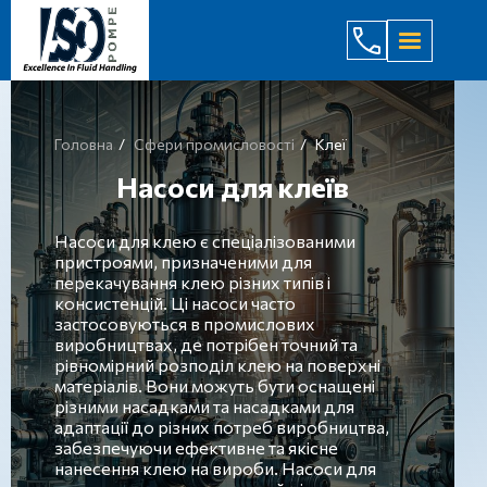
(044) 232
Головна
Сфери промисловості
Клеї
Насоси для клеїв
Насоси для клею є спеціалізованими
пристроями, призначеними для
перекачування клею різних типів і
консистенцій. Ці насоси часто
застосовуються в промислових
виробництвах, де потрібен точний та
рівномірний розподіл клею на поверхні
матеріалів. Вони можуть бути оснащені
різними насадками та насадками для
адаптації до різних потреб виробництва,
забезпечуючи ефективне та якісне
нанесення клею на вироби. Насоси для