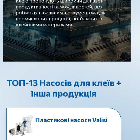
клею пропонують широкий діапазон
продуктивності та можливостей, що
робить їх важливим інструментом для
промислових процесів, пов'язаних із
клейовими матеріалами.
ТОП-13 Насосів для клеїв +
інша продукція
Пластикові насоси Valisi