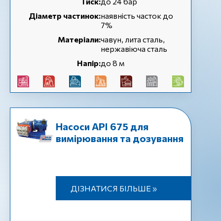
Тиск:
до 24 бар
Діаметр частинок:
наявність часток до
7%
Матеріали:
чавун, лита сталь,
нержавіюча сталь
Напір:
до 8 м
Насоси API 675 для
вимірювання та дозування
ДІЗНАТИСЯ БІЛЬШЕ »