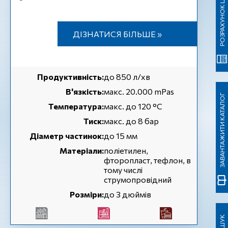
РОЗРАХУНОК ЦІНИ
ДІЗНАТИСЯ БІЛЬШЕ »
Продуктивність:
до 850 л/хв
В'язкість:
макс. 20.000 mPas
ЗАВАНТАЖИТИ КАТАЛОГ
Температура:
макс. до 120 °С
Тиск:
макс. до 8 бар
Діаметр частинок:
до 15 мм
Матеріали:
поліетилен,
фторопласт, тефлон, в
тому числі
струмопровідний
Розміри:
до 3 дюймів