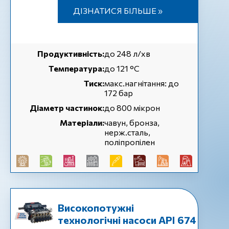
ДІЗНАТИСЯ БІЛЬШЕ »
Продуктивність:
до 248 л/хв
Температура:
до 121 °С
Тиск:
макс.нагнітання: до
172 бар
Діаметр частинок:
до 800 мікрон
Матеріали:
чавун, бронза,
нерж.сталь,
поліпропілен
Високопотужні
технологічні насоси API 674