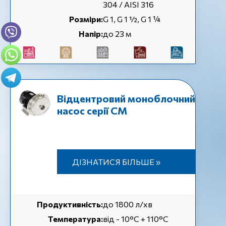
304 / AISI 316
Розміри:
G 1, G 1 ½, G 1 ¼
Напір:
до 23 м
Відцентровий моноблочний
насос серії СМ
ДІЗНАТИСЯ БІЛЬШЕ »
Продуктивність:
до 1800 л/хв
Температура:
від - 10°C + 110°C