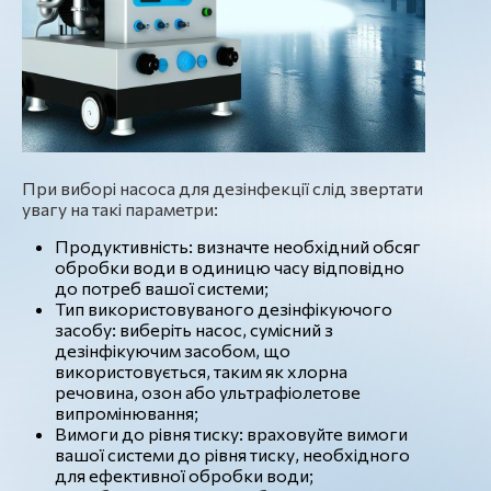
При виборі насоса для дезінфекції слід звертати
увагу на такі параметри:
Продуктивність: визначте необхідний обсяг
обробки води в одиницю часу відповідно
до потреб вашої системи;
Тип використовуваного дезінфікуючого
засобу: виберіть насос, сумісний з
дезінфікуючим засобом, що
використовується, таким як хлорна
речовина, озон або ультрафіолетове
випромінювання;
Вимоги до рівня тиску: враховуйте вимоги
вашої системи до рівня тиску, необхідного
для ефективної обробки води;