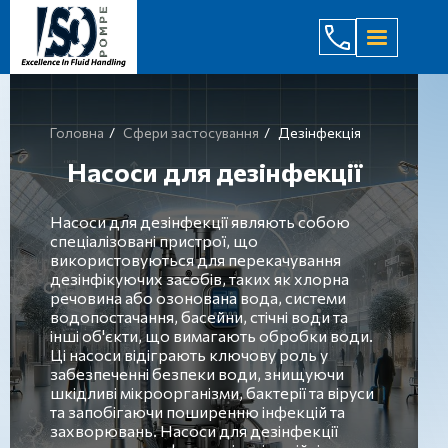
(044) 232
Головна
Сфери застосування
Дезінфекція
Насоси для дезінфекції
Насоси для дезінфекції являють собою
спеціалізовані пристрої, що
використовуються для перекачування
дезінфікуючих засобів, таких як хлорна
речовина або озонована вода, системи
водопостачання, басейни, стічні води та
інші об'єкти, що вимагають обробки води.
Ці насоси відіграють ключову роль у
забезпеченні безпеки води, знищуючи
шкідливі мікроорганізми, бактерії та віруси
та запобігаючи поширенню інфекцій та
захворювань. Насоси для дезінфекції