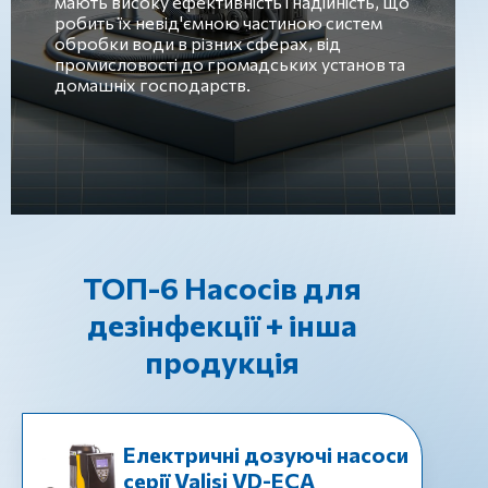
мають високу ефективність і надійність, що
робить їх невід'ємною частиною систем
обробки води в різних сферах, від
промисловості до громадських установ та
домашніх господарств.
ТОП-6 Насосів для
дезінфекції + інша
продукція
Електричні дозуючі насоси
серії Valisi VD-EСА