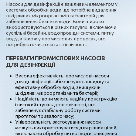
Насоси для дезінфекції є важливим елементом у
системах обробки води, де потрібне видалення
шкідливих мікроорганізмів та бактерій для
забезпечення безпеки води. Вони широко
використовуються в різних галузях, включаючи
суспільні басейни, водопровідні системи, питну
воду, а також у промислових процесах, що
потребують чистоти та гігієнічності.
ПЕРЕВАГИ ПРОМИСЛОВИХ НАСОСІВ
ДЛЯ ДЕЗІНФЕКЦІЇ
Висока ефективність: промислові насоси
для дезінфекції забезпечують швидку та
ефективну обробку води, знищуючи
шкідливі мікроорганізми та бактерії;
Надійність: вони мають надійну конструкцію
і високий ступінь довговічності, що
забезпечує стабільну роботу системи
протягом тривалого часу;
Універсальність застосування: насоси
можуть використовуватися для різних цілей,
включаючи обробку питної води, очищення