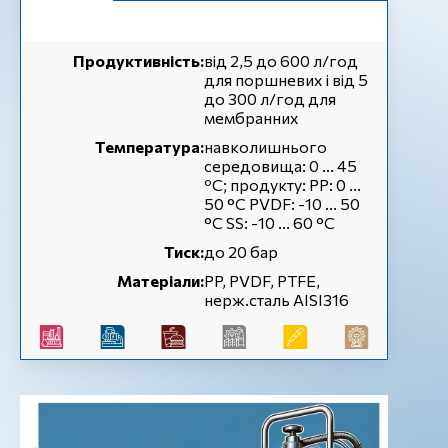
Продуктивність:
від 2,5 до 600 л/год
для поршневих і від 5
до 300 л/год для
мембранних
Температура:
навколишнього
середовища: 0 ... 45
ºC; продукту: PP: 0 ...
50 °C PVDF: -10 ... 50
°C SS: -10 ... 60 °C
Тиск:
до 20 бар
Матеріали:
PP, PVDF, PTFE,
нерж.сталь AISI316