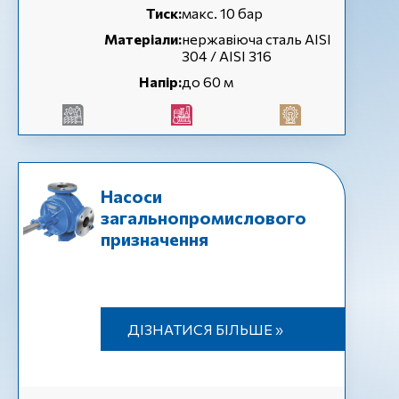
Тиск:
макс. 10 бар
Матеріали:
нержавіюча сталь AISI
304 / AISI 316
Напір:
до 60 м
Насоси
загальнопромислового
призначення
ДІЗНАТИСЯ БІЛЬШЕ »