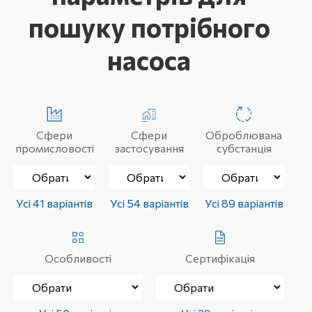
пошуку потрібного
насоса
Сфери
Сфери
Оброблювана
промисловості
застосування
субстанція
Усі 41 варіантів
Усі 54 варіантів
Усі 89 варіантів
Особливості
Сертифікація