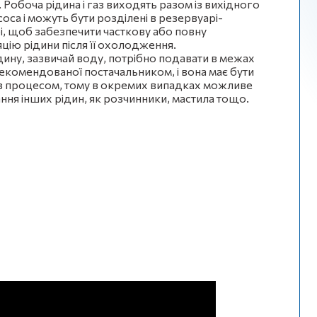
 Робоча рідина і газ виходять разом із вихідного
оса і можуть бути розділені в резервуарі-
і, щоб забезпечити часткову або повну
цію рідини після її охолодження.
дину, зазвичай воду, потрібно подавати в межах
рекомендованої постачальником, і вона має бути
з процесом, тому в окремих випадках можливе
ння інших рідин, як розчинники, мастила тощо.