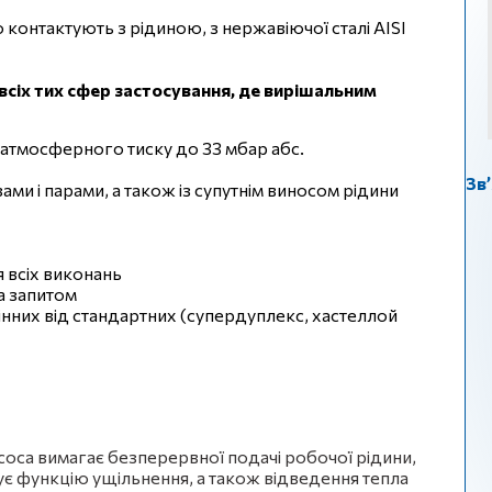
 контактують з рідиною, з нержавіючої сталі AISI
всіх тих сфер застосування, де вирішальним
д атмосферного тиску до 33 мбар абс.
Зв’
ами і парами, а також із супутнім виносом рідини
я всіх виконань
а запитом
мінних від стандартних (супердуплекс, хастеллой
соса вимагає безперервної подачі робочої рідини,
є функцію ущільнення, а також відведення тепла