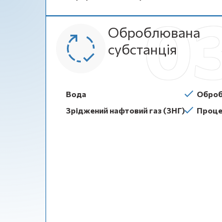
Оброблювана
субстанція
Вода
Оброб
Зріджений нафтовий газ (ЗНГ)
Проце