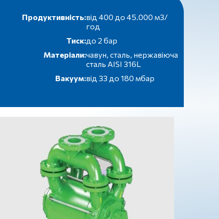
Продуктивність:
від 400 до 45.000 м3/
год
Тиск:
до 2 бар
Матеріали:
чавун, сталь, нержавіюча
сталь AISI 316L
Вакуум:
від 33 до 180 мбар