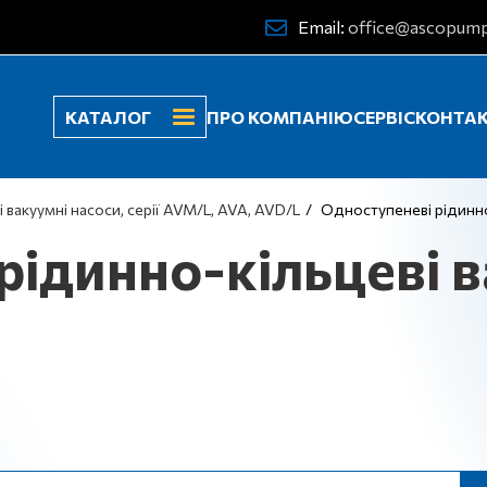
Email:
office@ascopump
КАТАЛОГ
ПРО КОМПАНІЮ
СЕРВІС
КОНТА
 вакуумні насоси, серії AVM/L, AVA, AVD/L
Одноступеневі рідинно-
рідинно-кільцеві в