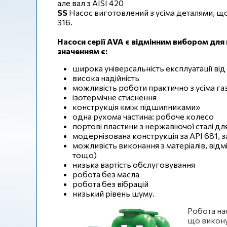
але вал з AISI 420
SS
Насос виготовлений з усіма деталями, що
316.
Насоси серії AVA є відмінним вибором для 
значенням є:
широка універсальність експлуатації ві
висока надійність
можливість роботи практично з усіма газ
ізотермічне стиснення
конструкція «між підшипниками»
одна рухома частина: робоче колесо
портові пластини з нержавіючої сталі дл
модернізована конструкція за API 681, з
можливість виконання з матеріалів, від
тощо)
низька вартість обслуговування
робота без масла
робота без вібрацій
низький рівень шуму.
Робота на
що викону