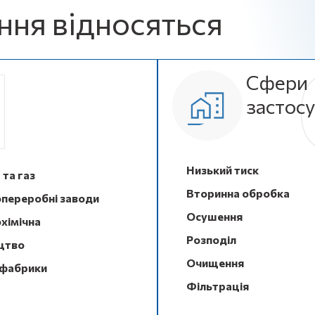
ння відносяться
Сфери
застос
Низький тиск
та газ
Вторинна обробка
переробні заводи
Осушення
хімічна
Розподіл
цтво
Очищення
фабрики
Фільтрація