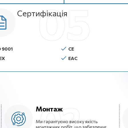
Сертифікація
O 9001
CE
EX
EAC
Монтаж
Ми гарантуємо високу якість
монтажних робіт, що забезпечує