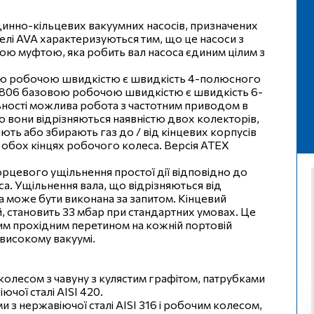
динно-кільцевих вакуумних насосів, призначених
елі AVA характеризуються тим, що це насоси з
кою муфтою, яка робить вал насоса єдиним цілим з
вою робочою швидкістю є швидкість 4-полюсного
A 1806 базовою робочою швидкістю є швидкість 6-
ьності можлива робота з частотним приводом в
 вони відрізняються наявністю двох колекторів,
ють або збирають газ до / від кінцевих корпусів
 обох кінцях робочого колеса. Версія ATEX
рцевого ущільнення простої дії відповідно до
а. Ущільнення вала, що відрізняються від
ка може бути виконана за запитом. Кінцевий
, становить 33 мбар при стандартних умовах. Це
ним прохідним перетином на кожній портовій
 високому вакуумі.
колесом з чавуну з кулястим графітом, патрубками
іючої сталі AISI 420.
и з нержавіючої сталі AISI 316 і робочим колесом,