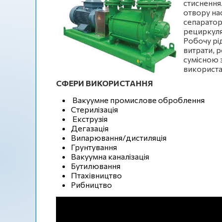
стиснення.
отвору нас
сепаратор
рециркуля
Робочу рі
витрати, 
сумісною 
використа
СФЕРИ ВИКОРИСТАННЯ
Вакуумне промислове оброблення
Стерилізація
Екструзія
Дегазація
Випарювання/дистиляція
Грунтування
Вакуумна каналізація
Бутилювання
Птахівництво
Рибництво