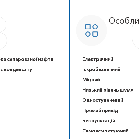
Особли
ка сепарованої нафти
Електричний
с конденсату
Іскробезпечний
Міцний
Низький рівень шуму
Одноступеневий
Прямий привід
Без пульсацій
Самовсмоктуючий