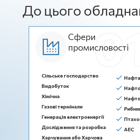
До цього обладна
Сфери
промисловості
Сільське господарство
Нафта 
Видобуток
Нафто
Хімічна
Нафто
Газові термінали
Рибни
Генерація електроенергії
Птахо
Дослідження та розробка
АЕС
Харчування або Харчова