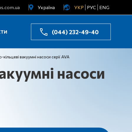
s.com.ua
Україна
УКР
РУС
ENG
Узбекистан
Казахстан
(044) 232-49-40
КТИ
кільцеві вакуумні насоси серії AVA
акуумні насоси