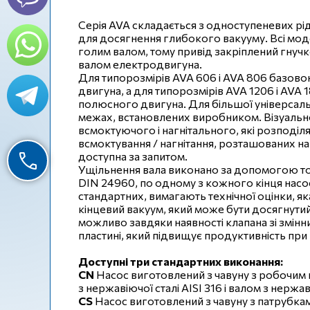
Серія AVA складається з одноступеневих рі
для досягнення глибокого вакууму. Всі мод
голим валом, тому привід закріплений гнуч
валом електродвигуна.
Для типорозмірів AVA 606 і AVA 806 базо
двигуна, а для типорозмірів AVA 1206 і AV
полюсного двигуна. Для більшої універсал
межах, встановлених виробником. Візуально
всмоктуючого і нагнітального, які розподіля
всмоктування / нагнітання, розташованих на
доступна за запитом.
Ущільнення вала виконано за допомогою то
DIN 24960, по одному з кожного кінця насос
стандартних, вимагають технічної оцінки, я
кінцевий вакуум, який може бути досягнутий
можливо завдяки наявності клапана зі змін
пластині, який підвищує продуктивність при
Доступні три стандартних виконання:
CN
Насос виготовлений з чавуну з робочим 
з нержавіючої сталі AISI 316 і валом з нержав
CS
Насос виготовлений з чавуну з патрубкам