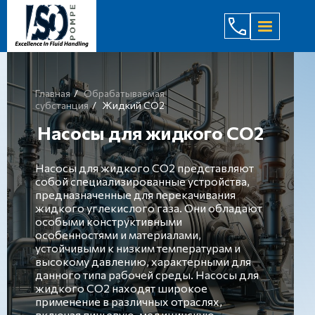
(044) 232
Главная
Обрабатываемая
субстанция
Жидкий СО2
Насосы для жидкого СО2
Насосы для жидкого СО2 представляют
собой специализированные устройства,
предназначенные для перекачивания
жидкого углекислого газа. Они обладают
особыми конструктивными
особенностями и материалами,
устойчивыми к низким температурам и
высокому давлению, характерными для
данного типа рабочей среды. Насосы для
жидкого СО2 находят широкое
применение в различных отраслях,
включая пищевую, медицинскую,