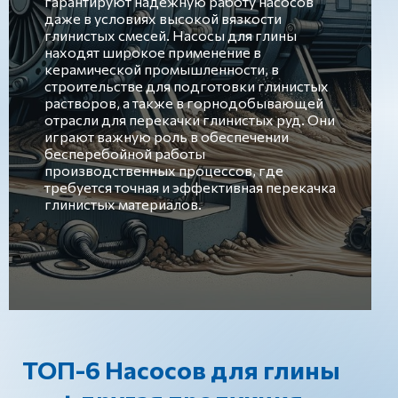
гарантируют надежную работу насосов
даже в условиях высокой вязкости
глинистых смесей. Насосы для глины
находят широкое применение в
керамической промышленности, в
строительстве для подготовки глинистых
растворов, а также в горнодобывающей
отрасли для перекачки глинистых руд. Они
играют важную роль в обеспечении
бесперебойной работы
производственных процессов, где
требуется точная и эффективная перекачка
глинистых материалов.
ТОП-6 Насосов для глины