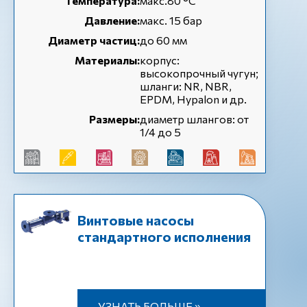
Температура:
макс.80 °C
Давление:
макс. 15 бар
Диаметр частиц:
до 60 мм
Материалы:
корпус:
высокопрочный чугун;
шланги: NR, NBR,
EPDM, Hypalon и др.
Размеры:
диаметр шлангов: от
1/4 до 5
Винтовые насосы
стандартного исполнения
УЗНАТЬ БОЛЬШЕ »