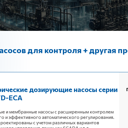
асосов для контроля + другая п
рические дозирующие насосы серии
 VD-ЕСА
е и мембранные насосы с расширенным контролем
го и эффективного автоматического регулирования.
роектированы с учетом различных вариантов
нного управления, таких как SCADA и т.д.