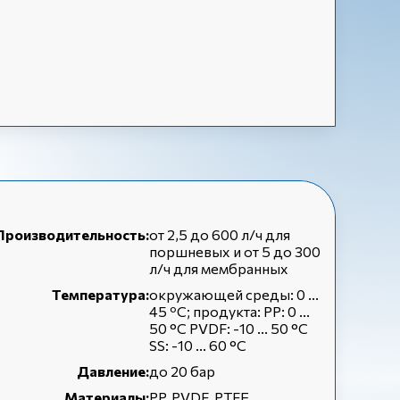
Производительность:
от 2,5 до 600 л/ч для
поршневых и от 5 до 300
л/ч для мембранных
Температура:
окружающей среды: 0 ...
45 ºC; продукта: PP: 0 ...
50 °C PVDF: -10 ... 50 °C
SS: -10 ... 60 °C
Давление:
до 20 бар
Материалы:
PP, PVDF, PTFE,