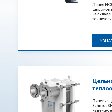
Линия NC
широкой в
на складе
техническ
УЗНА
Цельн
тепло
Линейка 
Schmidt S
надежное