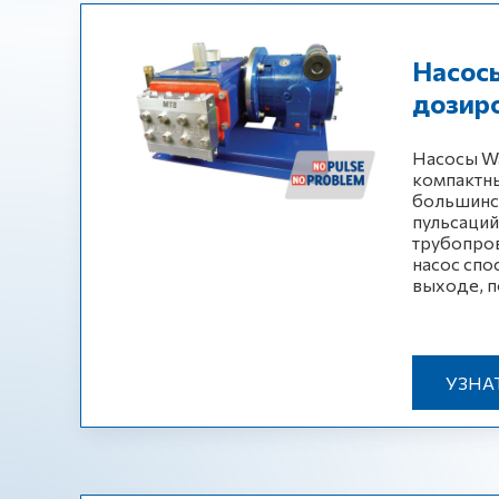
Насосы
дозир
Насосы Wa
компактны
большинст
пульсаций
трубопро
насос спо
выходе, п
УЗНА