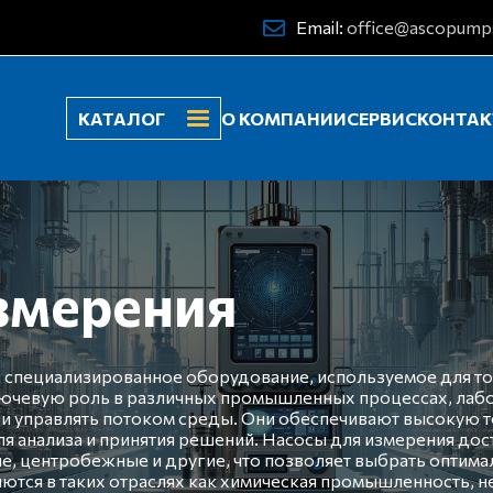
Email:
office@ascopump
КАТАЛОГ
О КОМПАНИИ
СЕРВИС
КОНТА
змерения
 специализированное оборудование, используемое для то
ключевую роль в различных промышленных процессах, лаб
и управлять потоком среды. Они обеспечивают высокую т
я анализа и принятия решений. Насосы для измерения дос
, центробежные и другие, что позволяет выбрать оптима
ются в таких отраслях как химическая промышленность, не