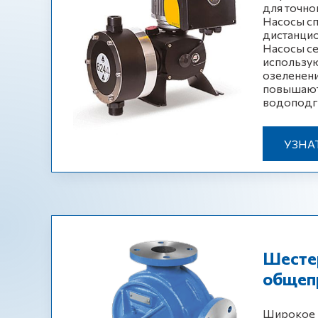
для точно
Насосы сп
дистанцио
Насосы с
использую
озеленени
повышают
водоподг
УЗНА
Шесте
общеп
Широкое и