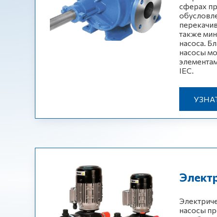
сферах п
обусловл
перекачив
также ми
насоса. Б
насосы мо
элемента
IEC.
УЗНА
Элект
Электрич
насосы пр