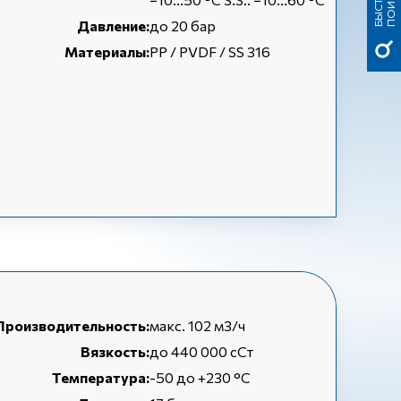
Б
Ы
С
Т
Р
Ы
Й
П
О
И
С
К
Давление:
до 20 бар
Материалы:
PP / PVDF / SS 316
Производительность:
макс. 102 м3/ч
Вязкость:
до 440 000 сСт
Температура:
-50 до +230 °C