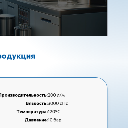
продукция
Производительность:
200 л/м
Вязкость:
3000 сПс
Температура:
120°C
Давление:
10 бар