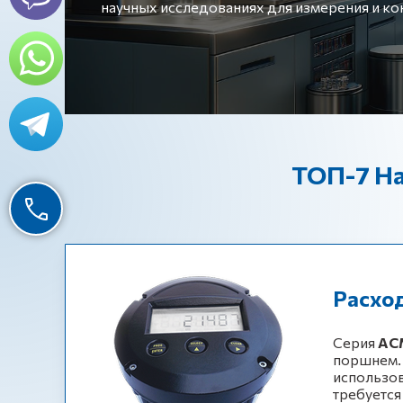
научных исследованиях для измерения и ко
ТОП-7 На
Расхо
Серия
АС
поршнем. 
использов
требуется