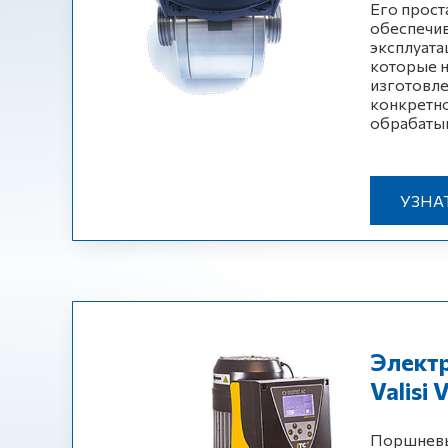
Его прост
обеспечив
эксплуат
которые н
изготовле
конкретно
обрабаты
УЗНА
Элект
Valisi
Поршневы