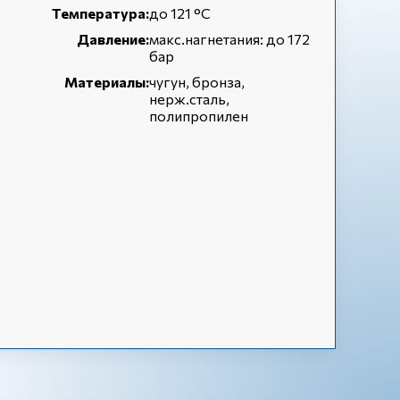
Температура:
до 121 °С
Давление:
макс.нагнетания: до 172
бар
Материалы:
чугун, бронза,
нерж.сталь,
полипропилен