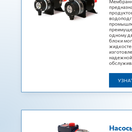
Мембранн
предназна
продуктов
водоподг
промышле
преимуще
одному дв
блоки мог
жидкостей
изготовле
надежной 
обслужив
УЗНА
Насосы