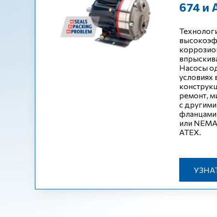
674 и 
Технологи
высокоэф
коррозио
впрыскива
Насосы о
условиях 
конструкц
ремонт, м
с другими
фланцами 
или NEMA
ATEX.
УЗНА