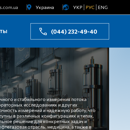
s.com.ua
Украина
УКР
РУС
ENG
Узбекистан
Казахстан
(044) 232-49-40
КТЫ
чного и стабильного измерения потока
ораторных исследованиях и других
очность измерений и надежную работу, что
тупны в различных конфигурациях и типах,
льное решение для конкретных задач и
фтегазовая отрасль, медицина, а также в