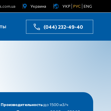
s.com.ua
Украина
УКР
РУС
ENG
Узбекистан
Казахстан
(044) 232-49-40
КТЫ
Производительность:
до 1500 м3/ч