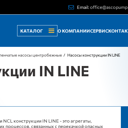
Email:
office@ascopump
КАТАЛОГ
О КОМПАНИИ
СЕРВИС
КОНТА
пенчатые насосы центробежные
Насосы конструкции IN LINE
кции IN LINE
CL конструкции IN LINE - это агрегаты,
их процессов, связанных с перекачкой опасных