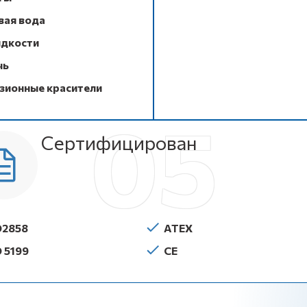
вая вода
идкости
чь
зионные красители
Сертифицирован
O2858
ATEX
O 5199
CE