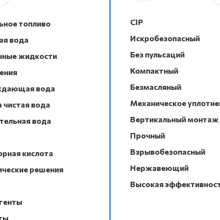
CIP
ьное топливо
Искробезопасный
ая вода
Без пульсаций
чные жидкости
Компактный
ения
Безмасляный
дающая вода
Механическое уплотне
 чистая вода
Вертикальный монтаж
тельная вода
Прочный
Взрывобезопасный
рная кислота
Нержавеющий
ические решения
Высокая эффективнос
генты
ты