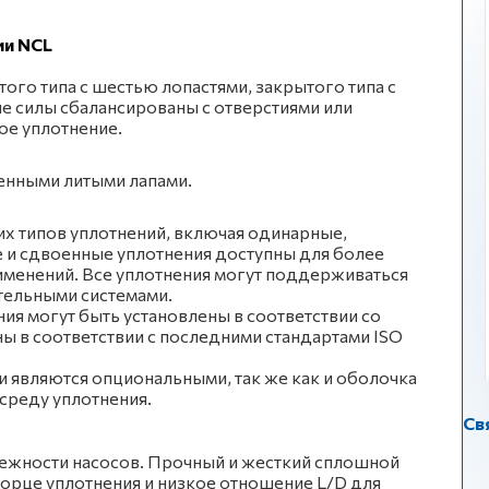
ии NCL
ого типа с шестью лопастями, закрытого типа с
ые силы сбалансированы с отверстиями или
ое уплотнение.
енными литыми лапами.
х типов уплотнений, включая одинарные,
 и сдвоенные уплотнения доступны для более
именений. Все уплотнения могут поддерживаться
тельными системами.
я могут быть установлены в соответствии со
ы в соответствии с последними стандартами ISO
 являются опциональными, так же как и оболочка
 среду уплотнения.
Св
ежности насосов. Прочный и жесткий сплошной
торце уплотнения и низкое отношение L/D для