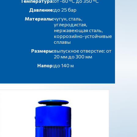
Температура:
от -80 °C до 350 °C
Давление:
до 25 бар
Материалы:
чугун, сталь,
углеродистая,
нержавеющая сталь,
коррозийно-устойчивые
сплавы
Размеры:
выпускное отверстие: от
20 мм до 300 мм
Напор:
до 140 м