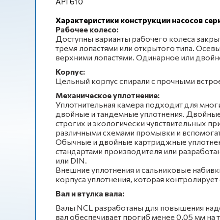
API 610
Характеристики конструкции насосов сер
Рабочее колесо:
Доступны варианты рабочего колеса закрыт
тремя лопастями или открытого типа. Осев
верхними лопастями. Одинарное или двойн
Корпус:
Цельный корпус спирали с прочными встро
Механическое уплотнение:
Уплотнительная камера подходит для многи
двойные и тандемные уплотнения. Двойные
строгих и экологически чувствительных пр
различными схемами промывки и вспомога
Обычные и двойные картриджные уплотнени
стандартами производителя или разработан
или DIN.
Внешние уплотнения и сальниковые набивки
корпуса уплотнения, которая контролирует
Вал и втулка вала:
Валы NCL разработаны для повышения над
вал обеспечивает прогиб менее 0,05 мм на 