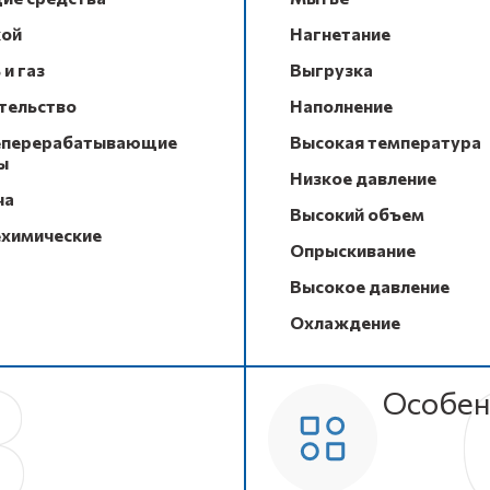
ой
Нагнетание
и газ
Выгрузка
тельство
Наполнение
перерабатывающие
Высокая температура
ы
Низкое давление
ча
Высокий объем
химические
Опрыскивание
Высокое давление
Охлаждение
Особен