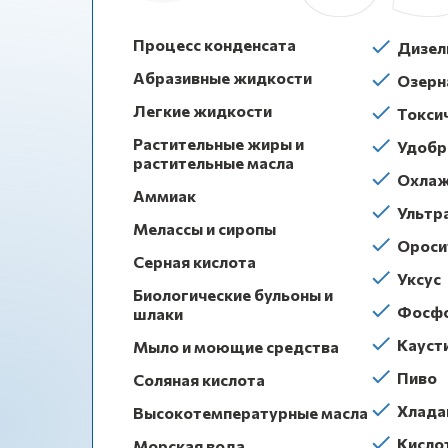
Процесс конденсата
Дизел
Абразивные жидкости
Озерн
Легкие жидкости
Токси
Растительные жиры и
Удобр
растительные масла
Охлаж
Аммиак
Ультра
Мелассы и сиропы
Ороси
Серная кислота
Уксус
Биологические бульоны и
Фосфо
шлаки
Кауст
Мыло и моющие средства
Пиво
Соляная кислота
Хлада
Высокотемпературные масла
Кисло
Морская вода