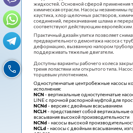
жидкостей. Основной сферой применения т
химическая отрасли. Насосы незаменимы пр
каустика, хлор щелочных растворов, химич
соединений, перекачивание шлама и перер
соответствуют действующим европейским д
Практичный дизайн улитки позволяет снима
предварительного демонтажа насоса с тру
деформацию, вызванную напором трубопро
поддерживать тяжелые двигатели.
Доступны варианты рабочего колеса закрыт
тремя лопастями или открытого типа. Нас
торцевым уплотнением.
Одноступенчатые центробежные насосы ко
исполнения:
NCN
- вертикальные одноступенчатые насо
LINE с прочной распорной муфтой для про
NCNd
- версия с двойным всасыванием
NCLH
- представляет собой вертикальные
всасывания высокой производительности
NCNd
- насосы высокой производительнос
NCLd
- насосы с двойным всасыванием, изг