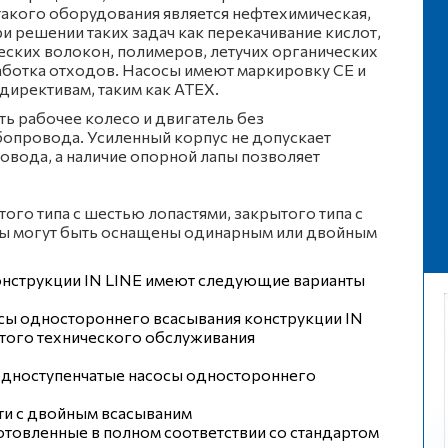
акого оборудования является нефтехимическая,
и решении таких задач как перекачивание кислот,
еских волокон, полимеров, летучих органических
аботка отходов. Насосы имеют маркировку СЕ и
ирективам, таким как ATEX.
ть рабочее колесо и двигатель без
бопровода. Усиленный корпус не допускает
вода, а наличие опорной лапы позволяет
ого типа с шестью лопастями, закрытого типа с
осы могут быть оснащены одинарным или двойным
нструкции IN LINE имеют следующие варианты
сы одностороннего всасывания конструкции IN
стого технического обслуживания
 одноступенчатые насосы одностороннего
ти с двойным всасываним
отовленные в полном соответствии со стандартом