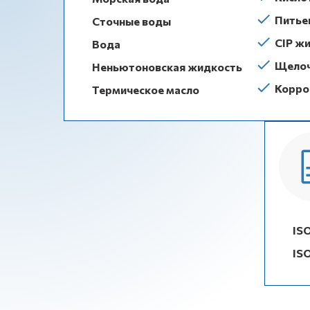
Питье
Сточные воды
CIP ж
Вода
Щело
Неньютоновская жидкость
Корро
Термическое масло
IS
IS